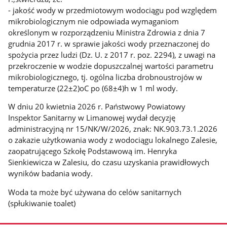
- jakość wody w przedmiotowym wodociągu pod względem
mikrobiologicznym nie odpowiada wymaganiom
określonym w rozporządzeniu Ministra Zdrowia z dnia 7
grudnia 2017 r. w sprawie jakości wody przeznaczonej do
spożycia przez ludzi (Dz. U. z 2017 r. poz. 2294), z uwagi na
przekroczenie w wodzie dopuszczalnej wartości parametru
mikrobiologicznego, tj. ogólna liczba drobnoustrojów w
temperaturze (22±2)oC po (68±4)h w 1 ml wody.
W dniu 20 kwietnia 2026 r. Państwowy Powiatowy
Inspektor Sanitarny w Limanowej wydał decyzję
administracyjną nr 15/NK/W/2026, znak: NK.903.73.1.2026
o zakazie użytkowania wody z wodociągu lokalnego Zalesie,
zaopatrującego Szkołę Podstawową im. Henryka
Sienkiewicza w Zalesiu, do czasu uzyskania prawidłowych
wyników badania wody.
Woda ta może być używana do celów sanitarnych
(spłukiwanie toalet)