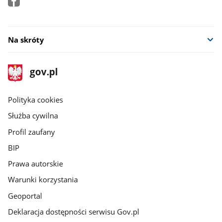
Na skróty
stopka
Strona
gov.pl
gov.pl
główna
gov.pl
Polityka cookies
Służba cywilna
Profil zaufany
BIP
Prawa autorskie
Warunki korzystania
Geoportal
Deklaracja dostępności serwisu Gov.pl