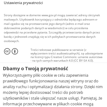
Ustawienia prywatności
Strony dostępne w domenie www.gov.pl mogą zawierać adresy skrzynek
mailowych. Użytkownik korzystający z odnośnika będącego adresem e-
mail zgadza się na przetwarzanie jego danych (adres e-mail oraz
dobrowolnie podanych danych w wiadomości) w celu przesłania
odpowiedzi na przesłane pytania. Szczegóły przetwarzania danych przez
każdą z jednostek znajdują się w ich politykach przetwarzania danych
osobowych.
Treści tekstowe publikowane w serwisie (z
wyłączeniem treści audiowizualnych), są udostępniane
na licencji typu Creative Commons: uznanie autorstwa
- na tych samych warunkach 4.0 (CC BY-SA 4.0).
Materiały audiowizualne, w tym zdjęcia, materiały
Dbamy o Twoją prywatność
audio i wideo, są udostępniane na licencji typu
Creative Commons: uznanie autorstwa użycie
Wykorzystujemy pliki cookie w celu zapewnienia
niekomercyjne - bez utworów zależnych 4.0 (CC BY-
NC-ND 4.0), o ile nie jest to stwierdzone inaczej.
prawidłowego funkcjonowania naszej witryny oraz do
analizy ruchu i optymalizacji działania strony. Dzięki nim
możemy lepiej dostosować treści do potrzeb
użytkowników i stale ulepszać nasze usługi. Pamiętaj, że
informacje przechowywane w plikach cookie mogą