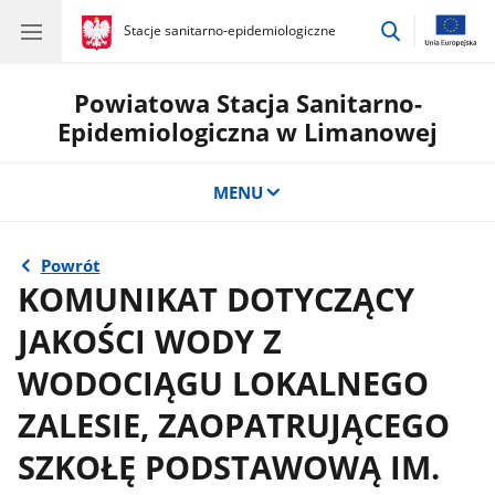
przejdź
gov.pl
Stacje sanitarno-epidemiologiczne
gov.pl
Stacje
do
sanitarno-
wyszukiwar
epidemiologiczne
Powiatowa Stacja Sanitarno-
Epidemiologiczna w Limanowej
MENU
Powrót
KOMUNIKAT DOTYCZĄCY
JAKOŚCI WODY Z
WODOCIĄGU LOKALNEGO
ZALESIE, ZAOPATRUJĄCEGO
SZKOŁĘ PODSTAWOWĄ IM.