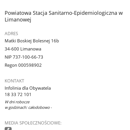
stopka
Powiatowa Stacja Sanitarno-Epidemiologiczna w
Limanowej
ADRES
Matki Boskiej Bolesnej 16b
34-600 Limanowa
NIP 737-100-66-73
Regon 000598902
KONTAKT
Infolinia dla Obywatela
18 33 72 101
W dni robocze
w godzinach: całodobowo -
MEDIA SPOŁECZNOŚCIOWE: