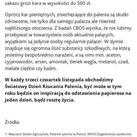
zakazu grozi kara w wysokości do 500 zł.
Oprócz kar pieniężnych, zniechęcające do palenia są skutki
zdrowotne, nie tylko dla samego palacza ale również
najbliższego otoczenia. Z badań CBOS wynika, że nie lubimy
przebywać w towarzystwie osób aktualnie palących,
wyjątkiem są jedynie osoby regularnie palące
. W dymie
2
znajduje się ogromna ilość substancji szkodliwych, na którą
jesteśmy bezpośrednio narażeni, a są nimi min. aceton,
cyjanowodór, arsen, amoniak, tlenek węgla, metanol, czad,
metale ciężkie czy kadm.
W każdy trzeci czwartek listopada obchodzimy
Światowy Dzień Rzucania Palenia, być może w tym
roku będzie on inspiracją do odstawienia papierosa na
jeden dzień, bądź resztę życia.
Żródła:
1. Wojciech Stefan Zgliczyński, Palenie tytoniu w Polsce, INFOS Zagadnienia społeczno-