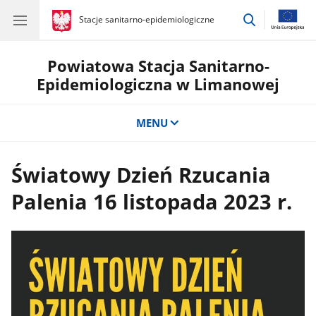
przejdź
gov.pl
Stacje sanitarno-epidemiologiczne
gov.pl
Stacje
do
sanitarno-
wyszukiwar
epidemiologiczne
Powiatowa Stacja Sanitarno-
Epidemiologiczna w Limanowej
MENU
Światowy Dzień Rzucania
Palenia 16 listopada 2023 r.