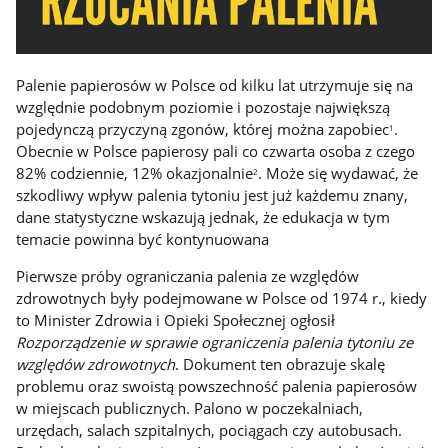
Palenie papierosów w Polsce od kilku lat utrzymuje się na
względnie podobnym poziomie i pozostaje największą
pojedynczą przyczyną zgonów, której można zapobiec
.
1
Obecnie w Polsce papierosy pali co czwarta osoba z czego
82% codziennie, 12% okazjonalnie
. Może się wydawać, że
2
szkodliwy wpływ palenia tytoniu jest już każdemu znany,
dane statystyczne wskazują jednak, że edukacja w tym
temacie powinna być kontynuowana
Pierwsze próby ograniczania palenia ze względów
zdrowotnych były podejmowane w Polsce od 1974 r., kiedy
to Minister Zdrowia i Opieki Społecznej ogłosił
Rozporządzenie w sprawie ograniczenia palenia tytoniu ze
względów zdrowotnych
. Dokument ten obrazuje skalę
problemu oraz swoistą powszechność palenia papierosów
w miejscach publicznych. Palono w poczekalniach,
urzędach, salach szpitalnych, pociągach czy autobusach.