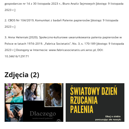
gospodarcze nr 14 z 30 listopada 2023 r., Biuro Analiz Sejmowych [dostęp: 9 listopada
2023 r.]
2. CBOS Nr 104/2019, Komunikat z badań Palenie papierosów [dostęp: 9 listopada
2023 r.]
3. Anna Heleniak (2020). Społeczno-kulturowe uwarunkowania palenia papierosów w
Polsce w latach 1974–2019. „Fabrica Societatis”, No. 3, s. 170-189 [dostęp: 9 listopada
2023 r.] Dostępny w Internecie: www.fabricasocietatis.uni.wroc.pl, DOI:
10.34616/129171
Zdjęcia (2)
Pokaż
Pokaż