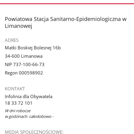
zdjęcie
zdjęcie
1
2
z
z
stopka
Powiatowa Stacja Sanitarno-Epidemiologiczna w
galerii.
galerii.
Limanowej
ADRES
Matki Boskiej Bolesnej 16b
34-600 Limanowa
NIP 737-100-66-73
Regon 000598902
KONTAKT
Infolinia dla Obywatela
18 33 72 101
W dni robocze
w godzinach: całodobowo -
MEDIA SPOŁECZNOŚCIOWE: