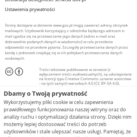
Ustawienia prywatności
Strony dostępne w domenie www.gov.pl mogą zawierać adresy skrzynek
mailowych. Użytkownik korzystający z odnośnika będącego adresem e-
mail zgadza się na przetwarzanie jego danych (adres e-mail oraz
dobrowolnie podanych danych w wiadomości) w celu przesłania
odpowiedzi na przesłane pytania. Szczegóły przetwarzania danych przez
każdą z jednostek znajdują się w ich politykach przetwarzania danych
osobowych.
Treści tekstowe publikowane w serwisie (z
wyłączeniem treści audiowizualnych), są udostępniane
na licencji typu Creative Commons: uznanie autorstwa
- na tych samych warunkach 4.0 (CC BY-SA 4.0).
Materiały audiowizualne, w tym zdjęcia, materiały
Dbamy o Twoją prywatność
audio i wideo, są udostępniane na licencji typu
Creative Commons: uznanie autorstwa użycie
Wykorzystujemy pliki cookie w celu zapewnienia
niekomercyjne - bez utworów zależnych 4.0 (CC BY-
NC-ND 4.0), o ile nie jest to stwierdzone inaczej.
prawidłowego funkcjonowania naszej witryny oraz do
analizy ruchu i optymalizacji działania strony. Dzięki nim
możemy lepiej dostosować treści do potrzeb
użytkowników i stale ulepszać nasze usługi. Pamiętaj, że