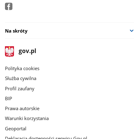
Na skróty
stopka
Strona
gov.pl
gov.pl
główna
gov.pl
Polityka cookies
Służba cywilna
Profil zaufany
BIP
Prawa autorskie
Warunki korzystania
Geoportal
Deklaracja dostępności serwisu Gov.pl