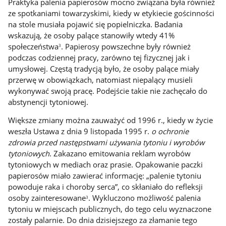
Praktyka palenia papierosów mocno związana była również
ze spotkaniami towarzyskimi, kiedy w etykiecie gościnności
na stole musiała pojawić się popielniczka. Badania
wskazują, że osoby palące stanowiły wtedy 41%
społeczeństwa
. Papierosy powszechne były również
3
podczas codziennej pracy, zarówno tej fizycznej jak i
umysłowej. Częstą tradycją było, że osoby palące miały
przerwę w obowiązkach, natomiast niepalący musieli
wykonywać swoją pracę. Podejście takie nie zachęcało do
abstynencji tytoniowej.
Większe zmiany można zauważyć od 1996 r., kiedy w życie
weszła Ustawa z dnia 9 listopada 1995 r.
o ochronie
zdrowia przed następstwami używania tytoniu i wyrobów
tytoniowych
. Zakazano emitowania reklam wyrobów
tytoniowych w mediach oraz prasie. Opakowanie paczki
papierosów miało zawierać informację: „palenie tytoniu
powoduje raka i choroby serca”, co skłaniało do refleksji
osoby zainteresowane
. Wykluczono możliwość palenia
3
tytoniu w miejscach publicznych, do tego celu wyznaczone
zostały palarnie. Do dnia dzisiejszego za złamanie tego