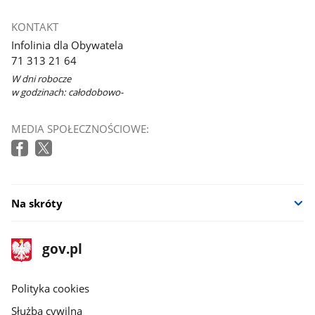
KONTAKT
Infolinia dla Obywatela
71 313 21 64
W dni robocze
w godzinach: całodobowo-
MEDIA SPOŁECZNOŚCIOWE:
Na skróty
stopka
Strona
gov.pl
gov.pl
główna
gov.pl
Polityka cookies
Służba cywilna