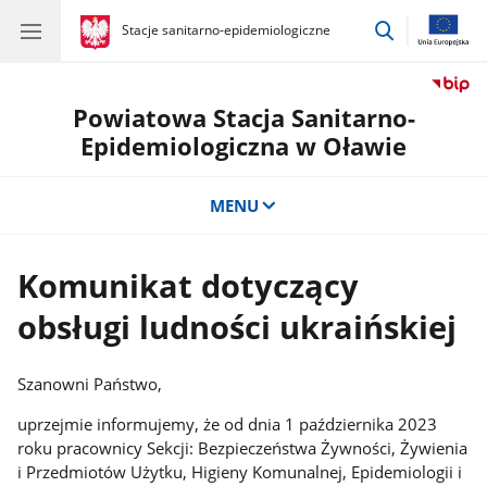
przejdź
gov.pl
Stacje sanitarno-epidemiologiczne
gov.pl
Stacje
do
sanitarno-
wyszukiwar
epidemiologiczne
Powiatowa Stacja Sanitarno-
Epidemiologiczna w Oławie
MENU
Komunikat dotyczący
obsługi ludności ukraińskiej
Szanowni Państwo,
uprzejmie informujemy, że od dnia 1 października 2023
roku pracownicy Sekcji: Bezpieczeństwa Żywności, Żywienia
i Przedmiotów Użytku, Higieny Komunalnej, Epidemiologii i