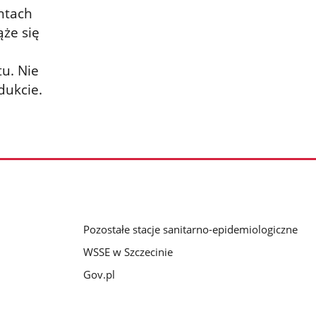
ntach
ąże się
tu. Nie
dukcie.
Pozostałe stacje sanitarno-epidemiologiczne
WSSE w Szczecinie
Gov.pl