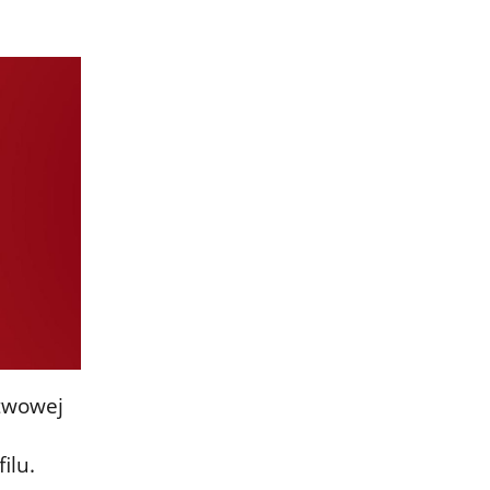
twowej
ilu.