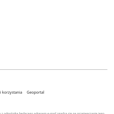
 korzystania
Geoportal
 z odnośnika będącego adresem e-mail zgadza się na przetwarzanie jego