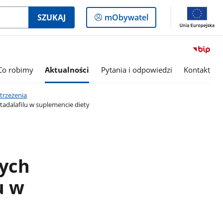
Logowanie
SZUKAJ
mObywatel
do
panelu
Co robimy
Aktualności
Pytania i odpowiedzi
Kontakt
trzeżenia
 tadalafilu w suplemencie diety
nych
u w