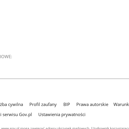
IOWE:
użba cywilna
Profil zaufany
BIP
Prawa autorskie
Warunki
i serwisu Gov.pl
Ustawienia prywatności
 www.gov.pl mogą zawierać adresy skrzynek mailowych. Użytkownik korzystający