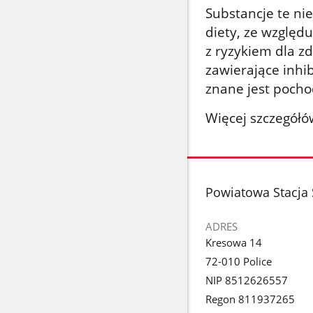
Substancje te n
diety, ze względ
z ryzykiem dla zd
zawierające inhib
znane jest pocho
Więcej szczegółó
stopka
Powiatowa Stacja 
ADRES
Kresowa 14
72-010 Police
NIP 8512626557
Regon 811937265