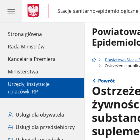
gov.pl
gov.pl
Stacje sanitarno-epidemiologiczne
gov.pl
Stacje
sanitarno-
epidemiologiczne
Powiatowa
gov.pl
Strona główna
Epidemiolo
Rada Ministrów
Kancelaria Premiera
Powiatowa Stacja 
Ostrzeżenie publicz
Ministerstwa
Powrót
Urzędy, instytucje
Ostrzeże
i placówki RP
żywnośc
substancj
Usługi dla obywatela
supleme
Usługi dla przedsiębiorcy
Usługi dla urzędnika