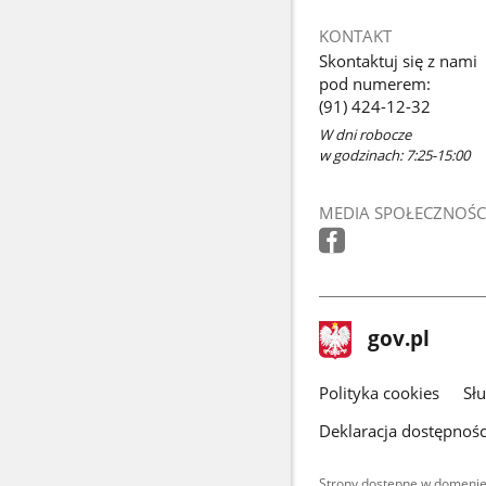
KONTAKT
Skontaktuj się z nami
pod numerem:
(91) 424-12-32
W dni robocze
w godzinach: 7:25-15:00
MEDIA SPOŁECZNOŚC
stopka
Strona
gov.pl
gov.pl
główna
gov.pl
Polityka cookies
Sł
Deklaracja dostępnośc
Strony dostępne w domenie