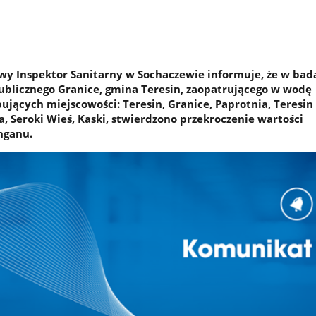
y Inspektor Sanitarny w Sochaczewie informuje, że w bad
blicznego Granice, gmina Teresin, zaopatrującego w wodę
jących miejscowości: Teresin, Granice, Paprotnia, Teresin 
, Seroki Wieś, Kaski, stwierdzono przekroczenie wartości
nganu.