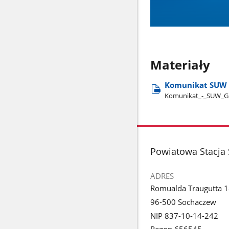
Materiały
Komunikat SUW G
Komunikat​_-​_SUW​_Gr
stopka
Powiatowa Stacja
ADRES
Romualda Traugutta 
96-500 Sochaczew
NIP 837-10-14-242