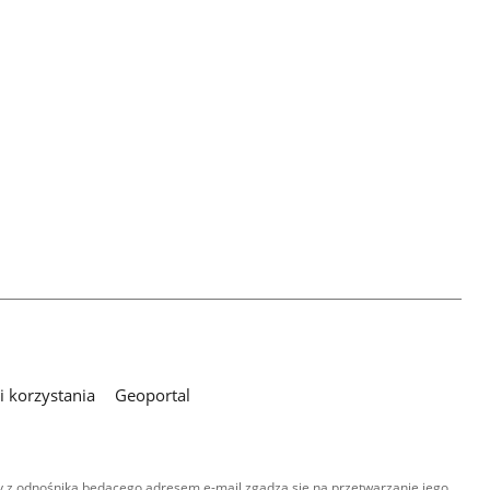
 korzystania
Geoportal
 z odnośnika będącego adresem e-mail zgadza się na przetwarzanie jego