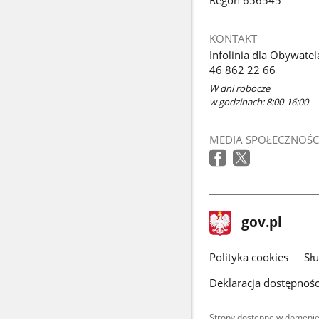
Regon 656545
KONTAKT
Infolinia dla Obywatel
46 862 22 66
W dni robocze
w godzinach: 8:00-16:00
MEDIA SPOŁECZNOŚC
stopka
Strona
gov.pl
gov.pl
główna
gov.pl
Polityka cookies
Sł
Deklaracja dostępnośc
Strony dostępne w domenie