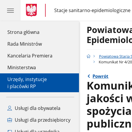
gov.pl
gov.pl
Stacje sanitarno-epidemiologiczne
gov.pl
Stacje
sanitarno-
epidemiologiczne
Powiatowa
gov.pl
Strona główna
Epidemiol
Rada Ministrów
Kancelaria Premiera
Powiatowa Stacja 
Komunikat Nr 4/202
Ministerstwa
Powrót
Urzędy, instytucje
Komunika
i placówki RP
jakości 
spożycia
Usługi dla obywatela
publicz
Usługi dla przedsiębiorcy
Usługi dla urzędnika