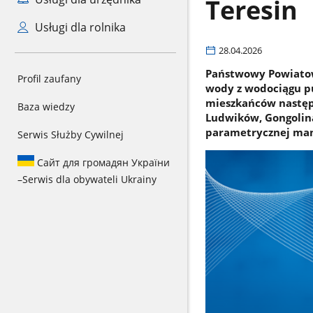
Teresin
Usługi dla rolnika
28.04.2026
Państwowy Powiatow
Profil zaufany
wody z wodociągu pu
mieszkańców następu
Baza wiedzy
Ludwików, Gongolina
parametrycznej ma
Serwis Służby Cywilnej
Сайт для громадян України
–
Serwis dla obywateli Ukrainy