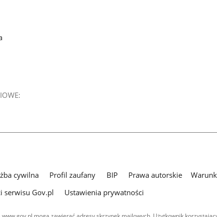
a
IOWE:
użba cywilna
Profil zaufany
BIP
Prawa autorskie
Warunki
i serwisu Gov.pl
Ustawienia prywatności
 www.gov.pl mogą zawierać adresy skrzynek mailowych. Użytkownik korzystający