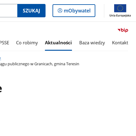
Logowanie
SZUKAJ
mObywatel
do
panelu
PSSE
Co robimy
Aktualności
Baza wiedzy
Kontakt
y
iągu publicznego w Granicach, gmina Teresin
e