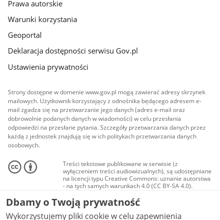
Prawa autorskie
Warunki korzystania
Geoportal
Deklaracja dostępności serwisu Gov.pl
Ustawienia prywatności
Strony dostępne w domenie www.gov.pl mogą zawierać adresy skrzynek
mailowych. Użytkownik korzystający z odnośnika będącego adresem e-
mail zgadza się na przetwarzanie jego danych (adres e-mail oraz
dobrowolnie podanych danych w wiadomości) w celu przesłania
odpowiedzi na przesłane pytania. Szczegóły przetwarzania danych przez
każdą z jednostek znajdują się w ich politykach przetwarzania danych
osobowych.
Treści tekstowe publikowane w serwisie (z
wyłączeniem treści audiowizualnych), są udostępniane
na licencji typu Creative Commons: uznanie autorstwa
- na tych samych warunkach 4.0 (CC BY-SA 4.0).
Materiały audiowizualne, w tym zdjęcia, materiały
Dbamy o Twoją prywatność
audio i wideo, są udostępniane na licencji typu
Creative Commons: uznanie autorstwa użycie
Wykorzystujemy pliki cookie w celu zapewnienia
niekomercyjne - bez utworów zależnych 4.0 (CC BY-