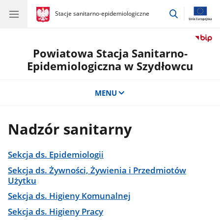
przejdź
gov.pl
Stacje sanitarno-epidemiologiczne
gov.pl
Stacje
do
sanitarno-
wyszukiwar
epidemiologiczne
Powiatowa Stacja Sanitarno-
Epidemiologiczna w Szydłowcu
MENU
Nadzór sanitarny
Sekcja ds. Epidemiologii
Sekcja ds. Żywności, Żywienia i Przedmiotów
Użytku
Sekcja ds. Higieny Komunalnej
Sekcja ds. Higieny Pracy