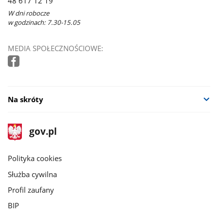
48 617 12 19
W dni robocze
w godzinach: 7.30-15.05
MEDIA SPOŁECZNOŚCIOWE:
Na skróty
stopka
Strona
gov.pl
gov.pl
główna
gov.pl
Polityka cookies
Służba cywilna
Profil zaufany
BIP