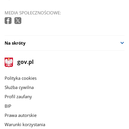
MEDIA SPOŁECZNOŚCIOWE:
Na skróty
stopka
Strona
gov.pl
gov.pl
główna
gov.pl
Polityka cookies
Służba cywilna
Profil zaufany
BIP
Prawa autorskie
Warunki korzystania