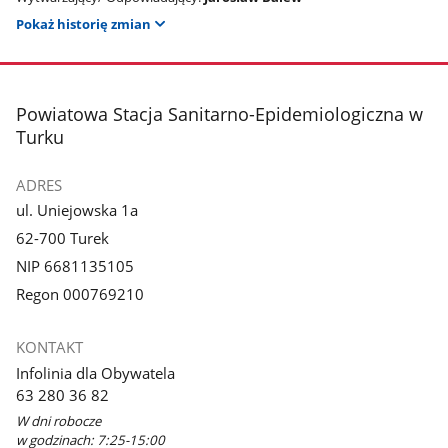
Pokaż historię zmian
stopka
Powiatowa Stacja Sanitarno-Epidemiologiczna w
Turku
ADRES
ul. Uniejowska 1a
62-700 Turek
NIP 6681135105
Regon 000769210
KONTAKT
Infolinia dla Obywatela
63 280 36 82
W dni robocze
w godzinach: 7:25-15:00