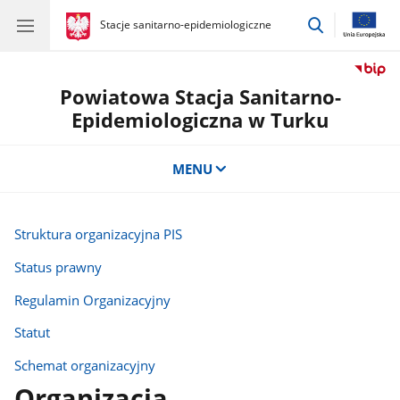
przejdź
gov.pl
Stacje sanitarno-epidemiologiczne
gov.pl
Stacje
do
sanitarno-
wyszukiwar
epidemiologiczne
Powiatowa Stacja Sanitarno-
Epidemiologiczna w Turku
MENU
Struktura organizacyjna PIS
Status prawny
Regulamin Organizacyjny
Statut
Schemat organizacyjny
Organizacja