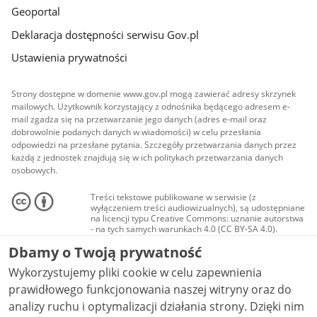
Geoportal
Deklaracja dostępności serwisu Gov.pl
Ustawienia prywatności
Strony dostępne w domenie www.gov.pl mogą zawierać adresy skrzynek
mailowych. Użytkownik korzystający z odnośnika będącego adresem e-
mail zgadza się na przetwarzanie jego danych (adres e-mail oraz
dobrowolnie podanych danych w wiadomości) w celu przesłania
odpowiedzi na przesłane pytania. Szczegóły przetwarzania danych przez
każdą z jednostek znajdują się w ich politykach przetwarzania danych
osobowych.
Treści tekstowe publikowane w serwisie (z
wyłączeniem treści audiowizualnych), są udostępniane
na licencji typu Creative Commons: uznanie autorstwa
- na tych samych warunkach 4.0 (CC BY-SA 4.0).
Materiały audiowizualne, w tym zdjęcia, materiały
Dbamy o Twoją prywatność
audio i wideo, są udostępniane na licencji typu
Creative Commons: uznanie autorstwa użycie
Wykorzystujemy pliki cookie w celu zapewnienia
niekomercyjne - bez utworów zależnych 4.0 (CC BY-
NC-ND 4.0), o ile nie jest to stwierdzone inaczej.
prawidłowego funkcjonowania naszej witryny oraz do
analizy ruchu i optymalizacji działania strony. Dzięki nim