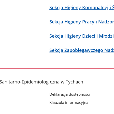
Sekcja Higieny Komunalnej i
Sekcja Higieny Pracy i Nadzo
Sekcja Higieny Dzieci i Młodz
Sekcja Zapobiegawczego Nad
 Sanitarno-Epidemiologiczna w Tychach
Deklaracja dostępności
Klauzula informacyjna