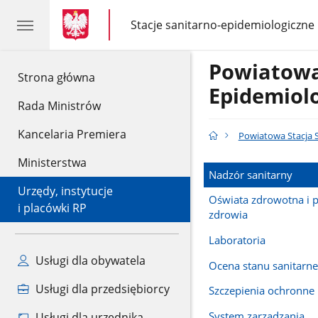
gov.pl
gov.pl
Stacje sanitarno-epidemiologiczne
gov.pl
Stacje
sanitarno-
epidemiologiczne
Powiatowa
gov.pl
Strona główna
Epidemiol
Rada Ministrów
Kancelaria Premiera
Powiatowa Stacja 
Ministerstwa
Nadzór sanitarny
Urzędy, instytucje
Oświata zdrowotna i 
i placówki RP
zdrowia
Laboratoria
Usługi dla obywatela
Ocena stanu sanitarn
Usługi dla przedsiębiorcy
Szczepienia ochronne
System zarządzania
Usługi dla urzędnika