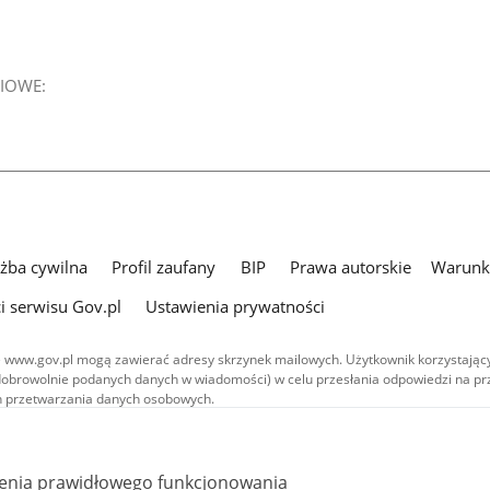
IOWE:
użba cywilna
Profil zaufany
BIP
Prawa autorskie
Warunki
i serwisu Gov.pl
Ustawienia prywatności
 www.gov.pl mogą zawierać adresy skrzynek mailowych. Użytkownik korzystający
dobrowolnie podanych danych w wiadomości) w celu przesłania odpowiedzi na prz
ach przetwarzania danych osobowych.
we publikowane w serwisie (z wyłączeniem treści audiowizualnych), są
 na licencji typu Creative Commons: uznanie autorstwa - na tych samych
 (CC BY-SA 4.0). Materiały audiowizualne, w tym zdjęcia, materiały audio i wideo
ienia prawidłowego funkcjonowania
ane na licencji typu Creative Commons: uznanie autorstwa użycie niekomercyjne 