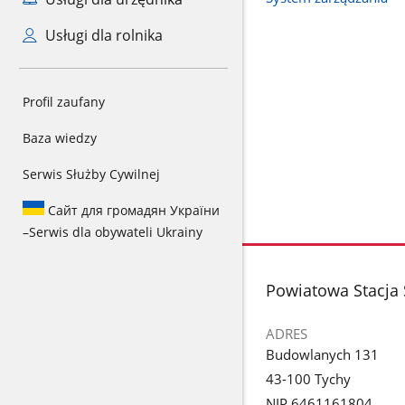
Usługi dla rolnika
Profil zaufany
Baza wiedzy
Serwis Służby Cywilnej
Сайт для громадян України
–
Serwis dla obywateli Ukrainy
stopka
Powiatowa Stacja
ADRES
Budowlanych 131
43-100 Tychy
NIP 6461161804