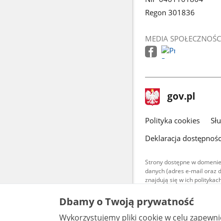
Regon 301836
MEDIA SPOŁECZNOŚC
stopka
Strona
gov.pl
gov.pl
główna
gov.pl
Polityka cookies
Sł
Deklaracja dostępnośc
Strony dostępne w domenie
danych (adres e-mail oraz 
znajdują się w ich polityk
Treści teksto
Dbamy o Twoją prywatność
udostępniane
warunkach 4.0
Wykorzystujemy pliki cookie w celu zapewn
są udostępni