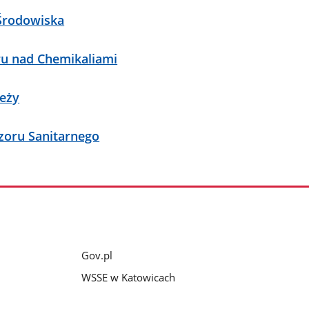
 Środowiska
ru nad Chemikaliami
ieży
zoru Sanitarnego
Gov.pl
WSSE w Katowicach