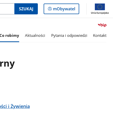
Logowanie
SZUKAJ
mObywatel
do
panelu
Co robimy
Aktualności
Pytania i odpowiedzi
Kontakt
y
rny
ści i Żywienia