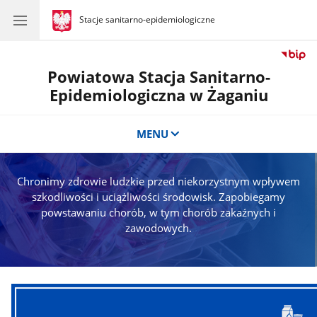
gov.pl
Stacje sanitarno-epidemiologiczne
gov.pl
Stacje
sanitarno-
epidemiologiczne
Powiatowa Stacja Sanitarno-
Epidemiologiczna w Żaganiu
MENU
Chronimy zdrowie ludzkie przed niekorzystnym wpływem
szkodliwości i uciążliwości środowisk. Zapobiegamy
powstawaniu chorób, w tym chorób zakaźnych i
zawodowych.