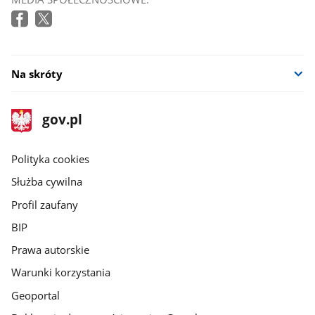
Na skróty
stopka
Strona
gov.pl
gov.pl
główna
gov.pl
Polityka cookies
Służba cywilna
Profil zaufany
BIP
Prawa autorskie
Warunki korzystania
Geoportal