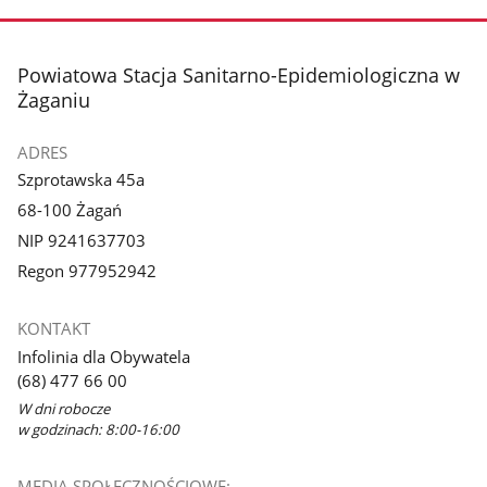
stopka
Powiatowa Stacja Sanitarno-Epidemiologiczna w
Żaganiu
ADRES
Szprotawska 45a
68-100 Żagań
NIP 9241637703
Regon 977952942
KONTAKT
Infolinia dla Obywatela
(68) 477 66 00
W dni robocze
w godzinach: 8:00-16:00
MEDIA SPOŁECZNOŚCIOWE: