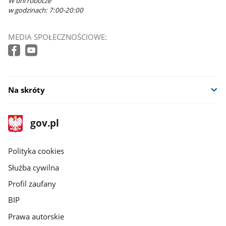
W dni robocze
w godzinach: 7:00-20:00
MEDIA SPOŁECZNOŚCIOWE:
Na skróty
stopka
Strona
gov.pl
gov.pl
główna
gov.pl
Polityka cookies
Służba cywilna
Profil zaufany
BIP
Prawa autorskie