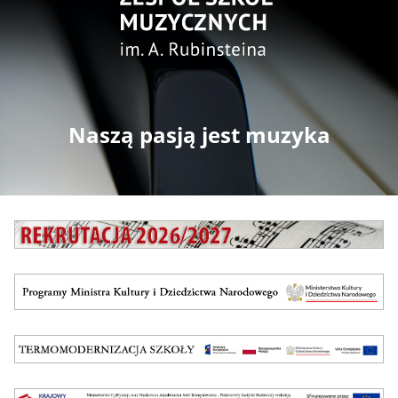
Naszą pasją jest muzyka
CSS
do
sekcji
Banner