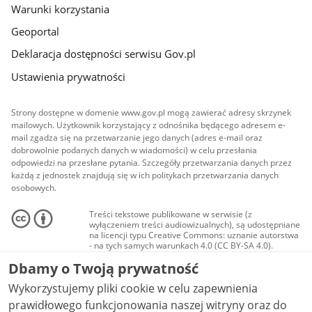
Warunki korzystania
Geoportal
Deklaracja dostępności serwisu Gov.pl
Ustawienia prywatności
Strony dostępne w domenie www.gov.pl mogą zawierać adresy skrzynek
mailowych. Użytkownik korzystający z odnośnika będącego adresem e-
mail zgadza się na przetwarzanie jego danych (adres e-mail oraz
dobrowolnie podanych danych w wiadomości) w celu przesłania
odpowiedzi na przesłane pytania. Szczegóły przetwarzania danych przez
każdą z jednostek znajdują się w ich politykach przetwarzania danych
osobowych.
Treści tekstowe publikowane w serwisie (z
wyłączeniem treści audiowizualnych), są udostępniane
na licencji typu Creative Commons: uznanie autorstwa
- na tych samych warunkach 4.0 (CC BY-SA 4.0).
Materiały audiowizualne, w tym zdjęcia, materiały
Dbamy o Twoją prywatność
audio i wideo, są udostępniane na licencji typu
Creative Commons: uznanie autorstwa użycie
Wykorzystujemy pliki cookie w celu zapewnienia
niekomercyjne - bez utworów zależnych 4.0 (CC BY-
NC-ND 4.0), o ile nie jest to stwierdzone inaczej.
prawidłowego funkcjonowania naszej witryny oraz do