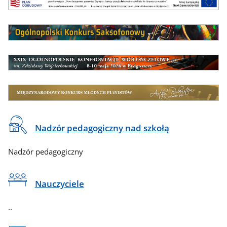
Baner
reklamowy
Na
Nadzór pedagogiczny nad szkołą
skróty
Nadzór pedagogiczny
Nauczyciele
..