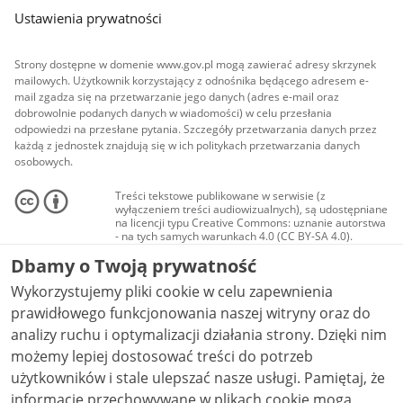
Ustawienia prywatności
Strony dostępne w domenie www.gov.pl mogą zawierać adresy skrzynek
mailowych. Użytkownik korzystający z odnośnika będącego adresem e-
mail zgadza się na przetwarzanie jego danych (adres e-mail oraz
dobrowolnie podanych danych w wiadomości) w celu przesłania
odpowiedzi na przesłane pytania. Szczegóły przetwarzania danych przez
każdą z jednostek znajdują się w ich politykach przetwarzania danych
osobowych.
Treści tekstowe publikowane w serwisie (z
wyłączeniem treści audiowizualnych), są udostępniane
na licencji typu Creative Commons: uznanie autorstwa
- na tych samych warunkach 4.0 (CC BY-SA 4.0).
Materiały audiowizualne, w tym zdjęcia, materiały
Dbamy o Twoją prywatność
audio i wideo, są udostępniane na licencji typu
Creative Commons: uznanie autorstwa użycie
Wykorzystujemy pliki cookie w celu zapewnienia
niekomercyjne - bez utworów zależnych 4.0 (CC BY-
NC-ND 4.0), o ile nie jest to stwierdzone inaczej.
prawidłowego funkcjonowania naszej witryny oraz do
analizy ruchu i optymalizacji działania strony. Dzięki nim
możemy lepiej dostosować treści do potrzeb
użytkowników i stale ulepszać nasze usługi. Pamiętaj, że
informacje przechowywane w plikach cookie mogą