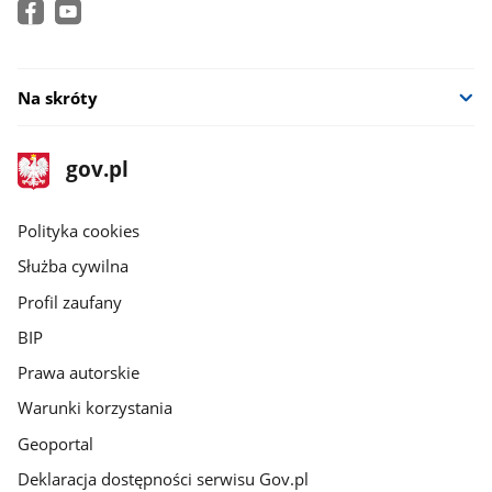
Na skróty
stopka
Strona
gov.pl
gov.pl
główna
gov.pl
Polityka cookies
Służba cywilna
Profil zaufany
BIP
Prawa autorskie
Warunki korzystania
Geoportal
Deklaracja dostępności serwisu Gov.pl