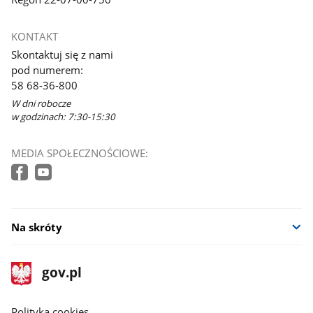
KONTAKT
Skontaktuj się z nami
pod numerem:
58 68-36-800
W dni robocze
w godzinach: 7:30-15:30
MEDIA SPOŁECZNOŚCIOWE:
Na skróty
stopka
Strona
gov.pl
gov.pl
główna
gov.pl
Polityka cookies