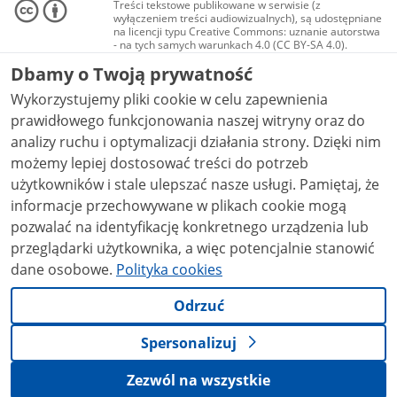
Treści tekstowe publikowane w serwisie (z
wyłączeniem treści audiowizualnych), są udostępniane
na licencji typu Creative Commons: uznanie autorstwa
- na tych samych warunkach 4.0 (CC BY-SA 4.0).
Materiały audiowizualne, w tym zdjęcia, materiały
Dbamy o Twoją prywatność
audio i wideo, są udostępniane na licencji typu
Creative Commons: uznanie autorstwa użycie
Wykorzystujemy pliki cookie w celu zapewnienia
niekomercyjne - bez utworów zależnych 4.0 (CC BY-
NC-ND 4.0), o ile nie jest to stwierdzone inaczej.
prawidłowego funkcjonowania naszej witryny oraz do
analizy ruchu i optymalizacji działania strony. Dzięki nim
możemy lepiej dostosować treści do potrzeb
użytkowników i stale ulepszać nasze usługi. Pamiętaj, że
informacje przechowywane w plikach cookie mogą
pozwalać na identyfikację konkretnego urządzenia lub
przeglądarki użytkownika, a więc potencjalnie stanowić
dane osobowe.
Polityka cookies
Odrzuć
Spersonalizuj
Zezwól na wszystkie