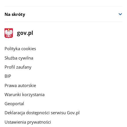
Na skróty
stopka
Strona
gov.pl
gov.pl
główna
gov.pl
Polityka cookies
Służba cywilna
Profil zaufany
BIP
Prawa autorskie
Warunki korzystania
Geoportal
Deklaracja dostępności serwisu Gov.pl
Ustawienia prywatności