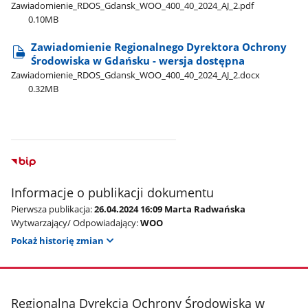
Zawiadomienie​_RDOS​_Gdansk​_WOO​_400​_40​_2024​_AJ​_2.pdf
0.10MB
Zawiadomienie Regionalnego Dyrektora Ochrony
Środowiska w Gdańsku - wersja dostępna
Zawiadomienie​_RDOS​_Gdansk​_WOO​_400​_40​_2024​_AJ​_2.docx
0.32MB
Informacje o publikacji dokumentu
Pierwsza publikacja:
26.04.2024 16:09 Marta Radwańska
Wytwarzający/ Odpowiadający:
WOO
Pokaż historię zmian
stopka
Regionalna Dyrekcja Ochrony Środowiska w