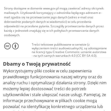
Strony dostępne w domenie www.gov.pl mogą zawierać adresy skrzynek
mailowych. Użytkownik korzystający z odnośnika będącego adresem e-
mail zgadza się na przetwarzanie jego danych (adres e-mail oraz
dobrowolnie podanych danych w wiadomości) w celu przesłania
odpowiedzi na przesłane pytania. Szczegóły przetwarzania danych przez
każdą z jednostek znajdują się w ich politykach przetwarzania danych
osobowych.
Treści tekstowe publikowane w serwisie (z
wyłączeniem treści audiowizualnych), są udostępniane
na licencji typu Creative Commons: uznanie autorstwa
- na tych samych warunkach 4.0 (CC BY-SA 4.0).
Materiały audiowizualne, w tym zdjęcia, materiały
Dbamy o Twoją prywatność
audio i wideo, są udostępniane na licencji typu
Creative Commons: uznanie autorstwa użycie
Wykorzystujemy pliki cookie w celu zapewnienia
niekomercyjne - bez utworów zależnych 4.0 (CC BY-
NC-ND 4.0), o ile nie jest to stwierdzone inaczej.
prawidłowego funkcjonowania naszej witryny oraz do
analizy ruchu i optymalizacji działania strony. Dzięki nim
możemy lepiej dostosować treści do potrzeb
użytkowników i stale ulepszać nasze usługi. Pamiętaj, że
informacje przechowywane w plikach cookie mogą
pozwalać na identyfikację konkretnego urządzenia lub