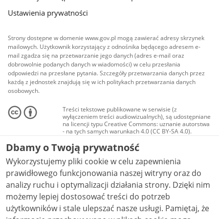
Ustawienia prywatności
Strony dostępne w domenie www.gov.pl mogą zawierać adresy skrzynek
mailowych. Użytkownik korzystający z odnośnika będącego adresem e-
mail zgadza się na przetwarzanie jego danych (adres e-mail oraz
dobrowolnie podanych danych w wiadomości) w celu przesłania
odpowiedzi na przesłane pytania. Szczegóły przetwarzania danych przez
każdą z jednostek znajdują się w ich politykach przetwarzania danych
osobowych.
Treści tekstowe publikowane w serwisie (z
wyłączeniem treści audiowizualnych), są udostępniane
na licencji typu Creative Commons: uznanie autorstwa
- na tych samych warunkach 4.0 (CC BY-SA 4.0).
Materiały audiowizualne, w tym zdjęcia, materiały
Dbamy o Twoją prywatność
audio i wideo, są udostępniane na licencji typu
Creative Commons: uznanie autorstwa użycie
Wykorzystujemy pliki cookie w celu zapewnienia
niekomercyjne - bez utworów zależnych 4.0 (CC BY-
NC-ND 4.0), o ile nie jest to stwierdzone inaczej.
prawidłowego funkcjonowania naszej witryny oraz do
analizy ruchu i optymalizacji działania strony. Dzięki nim
możemy lepiej dostosować treści do potrzeb
użytkowników i stale ulepszać nasze usługi. Pamiętaj, że