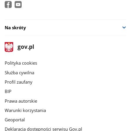
Na skróty
stopka
Strona
gov.pl
gov.pl
główna
gov.pl
Polityka cookies
Służba cywilna
Profil zaufany
BIP
Prawa autorskie
Warunki korzystania
Geoportal
Deklaracja dostępności serwisu Gov.pl