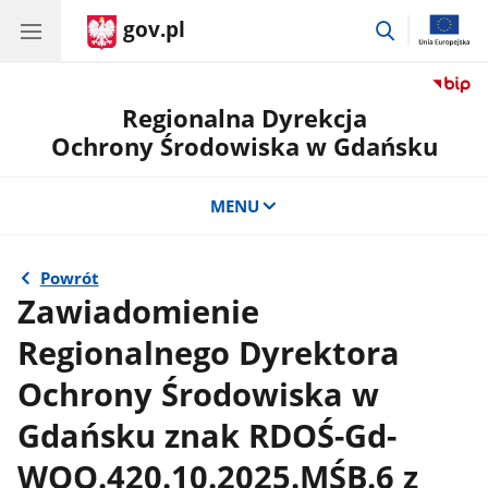
gov.pl
przejdź
do
wyszukiwar
Regionalna Dyrekcja
Ochrony Środowiska w Gdańsku
MENU
Powrót
Zawiadomienie
Regionalnego Dyrektora
Ochrony Środowiska w
Gdańsku znak RDOŚ-Gd-
WOO.420.10.2025.MŚB.6 z