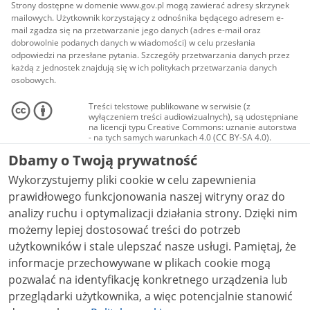
Strony dostępne w domenie www.gov.pl mogą zawierać adresy skrzynek
mailowych. Użytkownik korzystający z odnośnika będącego adresem e-
mail zgadza się na przetwarzanie jego danych (adres e-mail oraz
dobrowolnie podanych danych w wiadomości) w celu przesłania
odpowiedzi na przesłane pytania. Szczegóły przetwarzania danych przez
każdą z jednostek znajdują się w ich politykach przetwarzania danych
osobowych.
Treści tekstowe publikowane w serwisie (z
wyłączeniem treści audiowizualnych), są udostępniane
na licencji typu Creative Commons: uznanie autorstwa
- na tych samych warunkach 4.0 (CC BY-SA 4.0).
Materiały audiowizualne, w tym zdjęcia, materiały
Dbamy o Twoją prywatność
audio i wideo, są udostępniane na licencji typu
Creative Commons: uznanie autorstwa użycie
Wykorzystujemy pliki cookie w celu zapewnienia
niekomercyjne - bez utworów zależnych 4.0 (CC BY-
NC-ND 4.0), o ile nie jest to stwierdzone inaczej.
prawidłowego funkcjonowania naszej witryny oraz do
analizy ruchu i optymalizacji działania strony. Dzięki nim
możemy lepiej dostosować treści do potrzeb
użytkowników i stale ulepszać nasze usługi. Pamiętaj, że
informacje przechowywane w plikach cookie mogą
pozwalać na identyfikację konkretnego urządzenia lub
przeglądarki użytkownika, a więc potencjalnie stanowić