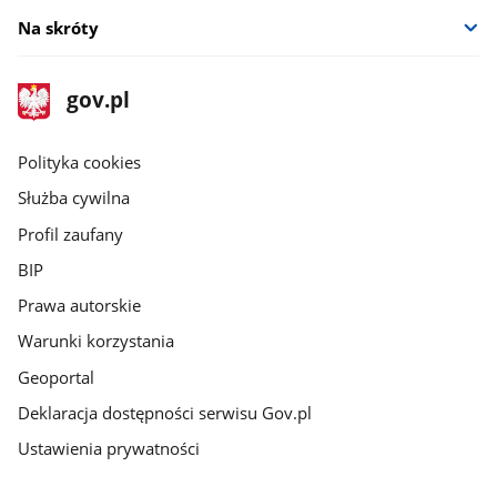
Na skróty
stopka
Strona
gov.pl
gov.pl
główna
gov.pl
Polityka cookies
Służba cywilna
Profil zaufany
BIP
Prawa autorskie
Warunki korzystania
Geoportal
Deklaracja dostępności serwisu Gov.pl
Ustawienia prywatności