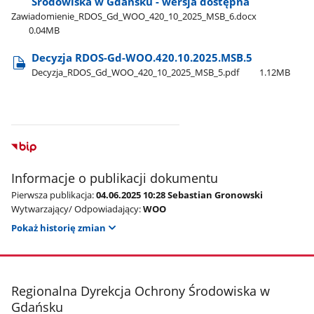
Środowiska w Gdańsku - wersja dostępna
Zawiadomienie​_RDOS​_Gd​_WOO​_420​_10​_2025​_MSB​_6.docx
0.04MB
Decyzja RDOS-Gd-WOO.420.10.2025.MSB.5
Decyzja​_RDOS​_Gd​_WOO​_420​_10​_2025​_MSB​_5.pdf
1.12MB
Informacje o publikacji dokumentu
Pierwsza publikacja:
04.06.2025 10:28 Sebastian Gronowski
Wytwarzający/ Odpowiadający:
WOO
Pokaż historię zmian
stopka
Regionalna Dyrekcja Ochrony Środowiska w
Gdańsku