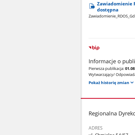
Zawiadomienie R
dostępna
Zawiadomienie​_RDOS​_Gda
Informacje o publ
Pierwsza publikacja:
01.0
Wytwarzający/ Odpowiada
Pokaż historię zmian
stopka
Regionalna Dyrek
ADRES
ul. Chmielna 54/57