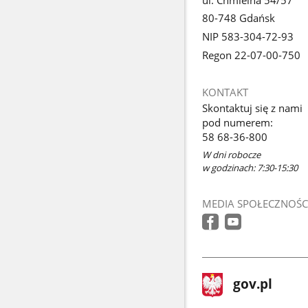
80-748 Gdańsk
NIP 583-304-72-93
Regon 22-07-00-750
KONTAKT
Skontaktuj się z nami
pod numerem:
58 68-36-800
W dni robocze
w godzinach: 7:30-15:30
MEDIA SPOŁECZNOŚC
stopka
Strona
gov.pl
gov.pl
główna