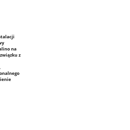
talacji
wy
alino na
związku z
,
ionalnego
ienie