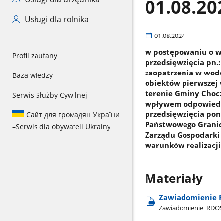
01.08.20
Usługi dla rolnika
01.08.2024
w postępowaniu o w
Profil zaufany
przedsięwzięcia pn.
zaopatrzenia w wod
Baza wiedzy
obiektów pierwszej 
terenie Gminy Choc
Serwis Służby Cywilnej
wpływem odpowiedzi
przedsięwzięcia po
Сайт для громадян України
Państwowego Granic
–
Serwis dla obywateli Ukrainy
Zarządu Gospodarki
warunków realizacj
Materiały
Zawiadomienie 
Zawiadomienie​_RDOS​