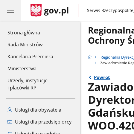
gov.pl
gov.pl
Serwis Rzeczypospolitej
Regionaln
gov.pl
Strona główna
Ochrony Ś
Rada Ministrów
Kancelaria Premiera
Regionalna Dyrekc
Zawiadomienie Reg
Ministerstwa
Powrót
Urzędy, instytucje
Zawiado
i placówki RP
Dyrekto
Gdańsku
Usługi dla obywatela
WOO.420.
Usługi dla przedsiębiorcy
Usługi dla urzędnika