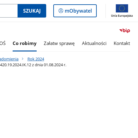
Logowanie
SZUKAJ
mObywatel
do
panelu
OŚ
Co robimy
Załatw sprawę
Aktualności
Kontakt
iadomienia
Rok 2024
19.2024.IK.12 z dnia 01.08.2024 r.