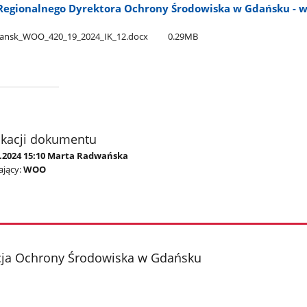
egionalnego Dyrektora Ochrony Środowiska w Gdańsku - w
nsk​_WOO​_420​_19​_2024​_IK​_12.docx
0.29MB
ikacji dokumentu
8.2024 15:10 Marta Radwańska
jący:
WOO
cja Ochrony Środowiska w Gdańsku