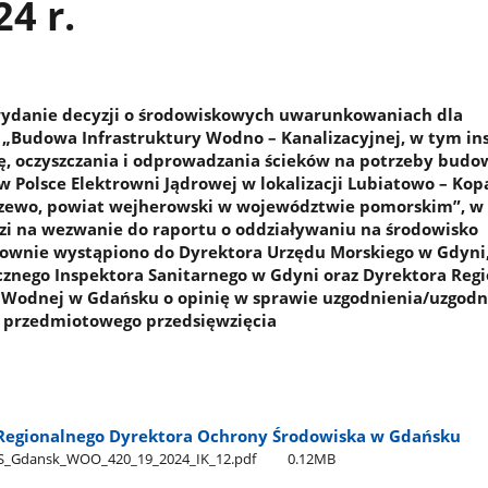
24 r.
ydanie decyzji o środowiskowych uwarunkowaniach dla
: „Budowa Infrastruktury Wodno – Kanalizacyjnej, w tym ins
ę, oczyszczania i odprowadzania ścieków na potrzeby budo
w Polsce Elektrowni Jądrowej w lokalizacji Lubiatowo – Kop
zewo, powiat wejherowski w województwie pomorskim”, w 
 na wezwanie do raportu o oddziaływaniu na środowisko
nownie wystąpiono do Dyrektora Urzędu Morskiego w Gdyni
znego Inspektora Sanitarnego w Gdyni oraz Dyrektora Reg
 Wodnej w Gdańsku o opinię w sprawie uzgodnienia/uzgodn
i przedmiotowego przedsięwzięcia
Regionalnego Dyrektora Ochrony Środowiska w Gdańsku
_Gdansk​_WOO​_420​_19​_2024​_IK​_12.pdf
0.12MB