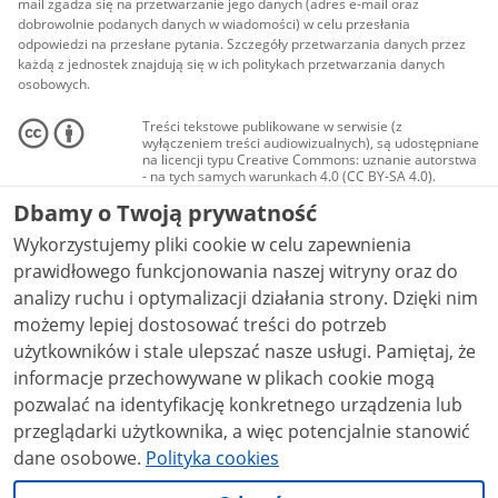
mail zgadza się na przetwarzanie jego danych (adres e-mail oraz
dobrowolnie podanych danych w wiadomości) w celu przesłania
odpowiedzi na przesłane pytania. Szczegóły przetwarzania danych przez
każdą z jednostek znajdują się w ich politykach przetwarzania danych
osobowych.
Treści tekstowe publikowane w serwisie (z
wyłączeniem treści audiowizualnych), są udostępniane
na licencji typu Creative Commons: uznanie autorstwa
- na tych samych warunkach 4.0 (CC BY-SA 4.0).
Materiały audiowizualne, w tym zdjęcia, materiały
Dbamy o Twoją prywatność
audio i wideo, są udostępniane na licencji typu
Creative Commons: uznanie autorstwa użycie
Wykorzystujemy pliki cookie w celu zapewnienia
niekomercyjne - bez utworów zależnych 4.0 (CC BY-
NC-ND 4.0), o ile nie jest to stwierdzone inaczej.
prawidłowego funkcjonowania naszej witryny oraz do
analizy ruchu i optymalizacji działania strony. Dzięki nim
możemy lepiej dostosować treści do potrzeb
użytkowników i stale ulepszać nasze usługi. Pamiętaj, że
informacje przechowywane w plikach cookie mogą
pozwalać na identyfikację konkretnego urządzenia lub
przeglądarki użytkownika, a więc potencjalnie stanowić
dane osobowe.
Polityka cookies