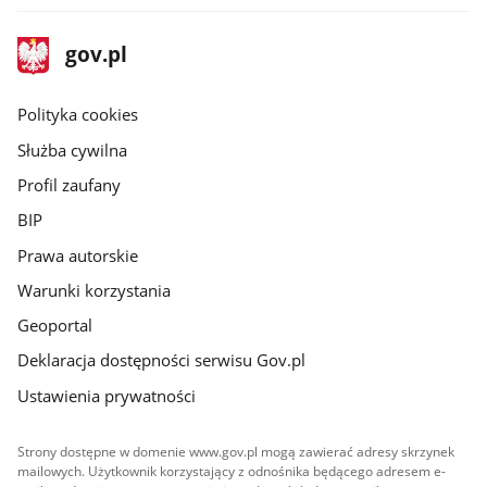
stopka
Strona
gov.pl
gov.pl
główna
gov.pl
Polityka cookies
Służba cywilna
Profil zaufany
BIP
Prawa autorskie
Warunki korzystania
Geoportal
Deklaracja dostępności serwisu Gov.pl
Ustawienia prywatności
Strony dostępne w domenie www.gov.pl mogą zawierać adresy skrzynek
mailowych. Użytkownik korzystający z odnośnika będącego adresem e-