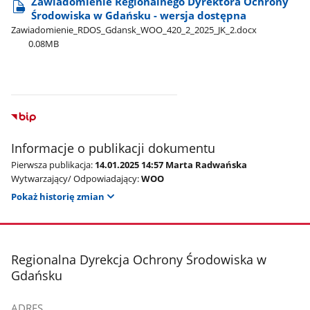
Zawiadomienie Regionalnego Dyrektora Ochrony
Środowiska w Gdańsku - wersja dostępna
Zawiadomienie​_RDOS​_Gdansk​_WOO​_420​_2​_2025​_JK​_2.docx
0.08MB
Informacje o publikacji dokumentu
Pierwsza publikacja:
14.01.2025 14:57 Marta Radwańska
Wytwarzający/ Odpowiadający:
WOO
Pokaż historię zmian
stopka
Regionalna Dyrekcja Ochrony Środowiska w
Gdańsku
ADRES