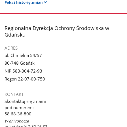
Pokaż historię zmian
stopka
Regionalna Dyrekcja Ochrony Środowiska w
Gdańsku
ADRES
ul. Chmielna 54/57
80-748 Gdańsk
NIP 583-304-72-93
Regon 22-07-00-750
KONTAKT
Skontaktuj się z nami
pod numerem:
58 68-36-800
W dni robocze
w godzinach: 7:30-15:30