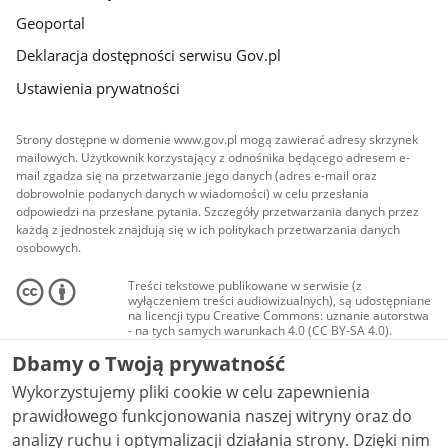
Geoportal
Deklaracja dostępności serwisu Gov.pl
Ustawienia prywatności
Strony dostępne w domenie www.gov.pl mogą zawierać adresy skrzynek
mailowych. Użytkownik korzystający z odnośnika będącego adresem e-
mail zgadza się na przetwarzanie jego danych (adres e-mail oraz
dobrowolnie podanych danych w wiadomości) w celu przesłania
odpowiedzi na przesłane pytania. Szczegóły przetwarzania danych przez
każdą z jednostek znajdują się w ich politykach przetwarzania danych
osobowych.
Treści tekstowe publikowane w serwisie (z
wyłączeniem treści audiowizualnych), są udostępniane
na licencji typu Creative Commons: uznanie autorstwa
- na tych samych warunkach 4.0 (CC BY-SA 4.0).
Materiały audiowizualne, w tym zdjęcia, materiały
Dbamy o Twoją prywatność
audio i wideo, są udostępniane na licencji typu
Creative Commons: uznanie autorstwa użycie
Wykorzystujemy pliki cookie w celu zapewnienia
niekomercyjne - bez utworów zależnych 4.0 (CC BY-
NC-ND 4.0), o ile nie jest to stwierdzone inaczej.
prawidłowego funkcjonowania naszej witryny oraz do
analizy ruchu i optymalizacji działania strony. Dzięki nim