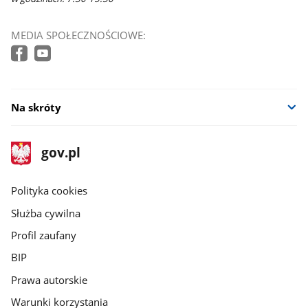
MEDIA SPOŁECZNOŚCIOWE:
Na skróty
stopka
Strona
gov.pl
gov.pl
główna
gov.pl
Polityka cookies
Służba cywilna
Profil zaufany
BIP
Prawa autorskie
Warunki korzystania