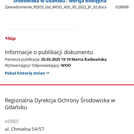
Środowiska w Gdańsku - wersja dostępna
Zawiadomienie​_RDOS​_Gd​_WOO​_420​_30​_2022​_JP​_32.docx
0.08MB
Informacje o publikacji dokumentu
Pierwsza publikacja:
20.03.2025 15:19 Marta Radwańska
Wytwarzający/ Odpowiadający:
WOO
Pokaż historię zmian
stopka
Regionalna Dyrekcja Ochrony Środowiska w
Gdańsku
ADRES
ul. Chmielna 54/57