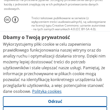
każdą z jednostek znajdują się w ich politykach przetwarzania danych
osobowych.
Treści tekstowe publikowane w serwisie (z
wyłączeniem treści audiowizualnych), są udostępniane
na licencji typu Creative Commons: uznanie autorstwa
- na tych samych warunkach 4.0 (CC BY-SA 4.0).
Materiały audiowizualne, w tym zdjęcia, materiały
Dbamy o Twoją prywatność
audio i wideo, są udostępniane na licencji typu
Creative Commons: uznanie autorstwa użycie
Wykorzystujemy pliki cookie w celu zapewnienia
niekomercyjne - bez utworów zależnych 4.0 (CC BY-
NC-ND 4.0), o ile nie jest to stwierdzone inaczej.
prawidłowego funkcjonowania naszej witryny oraz do
analizy ruchu i optymalizacji działania strony. Dzięki nim
możemy lepiej dostosować treści do potrzeb
użytkowników i stale ulepszać nasze usługi. Pamiętaj, że
informacje przechowywane w plikach cookie mogą
pozwalać na identyfikację konkretnego urządzenia lub
przeglądarki użytkownika, a więc potencjalnie stanowić
dane osobowe.
Polityka cookies
Odrzuć