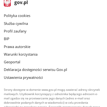
stopka
Strona
gov.pl
gov.pl
główna
gov.pl
Polityka cookies
Służba cywilna
Profil zaufany
BIP
Prawa autorskie
Warunki korzystania
Geoportal
Deklaracja dostępności serwisu Gov.pl
Ustawienia prywatności
Strony dostępne w domenie www.gov.pl mogą zawierać adresy skrzynek
mailowych. Użytkownik korzystający z odnośnika będącego adresem e-
mail zgadza się na przetwarzanie jego danych (adres e-mail oraz
dobrowolnie podanych danych w wiadomości) w celu przesłania
odpowiedzi na przesłane pytania. Szczegóły przetwarzania danych przez