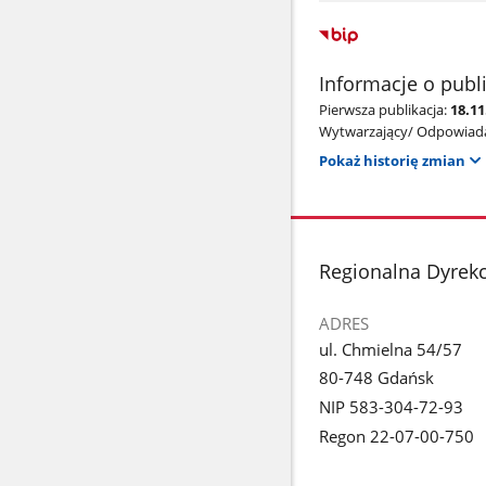
Informacje o publ
Pierwsza publikacja:
18.1
Wytwarzający/ Odpowiada
Pokaż historię zmian
stopka
Regionalna Dyrek
ADRES
ul. Chmielna 54/57
80-748 Gdańsk
NIP 583-304-72-93
Regon 22-07-00-750