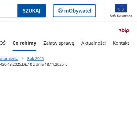
Logowanie
SZUKAJ
mObywatel
do
panelu
OŚ
Co robimy
Załatw sprawę
Aktualności
Kontakt
iadomienia
Rok 2025
43.2025.DŁ.10 z dnia 18.11.2025 r.