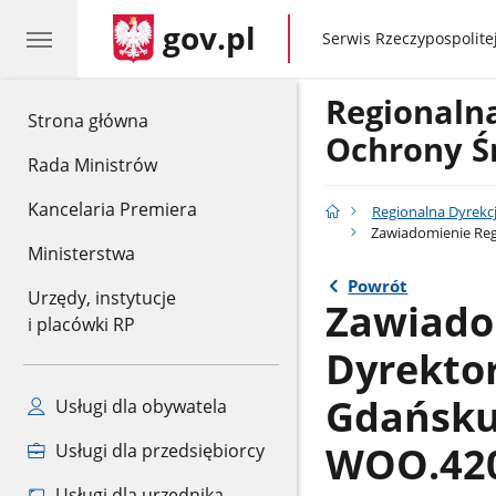
gov.pl
gov.pl
Serwis Rzeczypospolitej
Regionaln
gov.pl
Strona główna
Ochrony Ś
Rada Ministrów
Kancelaria Premiera
Regionalna Dyrekc
Zawiadomienie Reg
Ministerstwa
Powrót
Urzędy, instytucje
Zawiado
i placówki RP
Dyrekto
Gdańsku
Usługi dla obywatela
WOO.420.
Usługi dla przedsiębiorcy
Usługi dla urzędnika