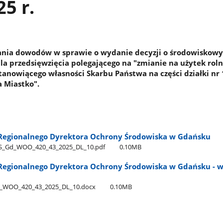
25 r.
rania dowodów w sprawie o wydanie decyzji o środowiskow
 przedsięwzięcia polegającego na "zmianie na użytek rol
tanowiącego własności Skarbu Państwa na części działki nr 
a Miastko".
Regionalnego Dyrektora Ochrony Środowiska w Gdańsku
_Gd​_WOO​_420​_43​_2025​_DL​_10.pdf
0.10MB
egionalnego Dyrektora Ochrony Środowiska w Gdańsku - w
_WOO​_420​_43​_2025​_DL​_10.docx
0.10MB