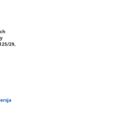
ych
ny
125/29,
ersja