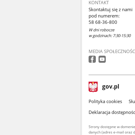
KONTAKT
Skontaktuj się z nami
pod numerem:
58 68-36-800
W dni robocze
w godzinach: 7:30-15:30
MEDIA SPOŁECZNOŚC
stopka
Strona
gov.pl
gov.pl
główna
gov.pl
Polityka cookies
Sł
Deklaracja dostępnośc
Strony dostępne w domenie
danych (adres e-mail oraz 