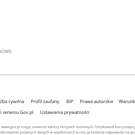
IOWE:
użba cywilna
Profil zaufany
BIP
Prawa autorskie
Warunki
i serwisu Gov.pl
Ustawienia prywatności
 www.gov.pl mogą zawierać adresy skrzynek mailowych. Użytkownik korzystający
dobrowolnie podanych danych w wiadomości) w celu przesłania odpowiedzi na prz