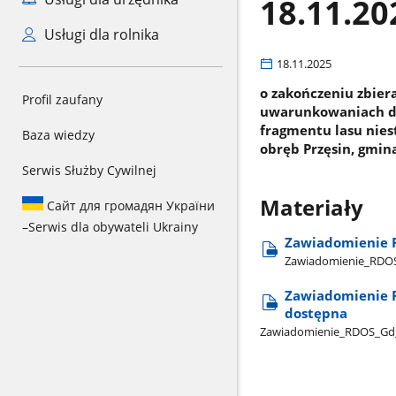
18.11.20
Usługi dla rolnika
18.11.2025
o zakończeniu zbie
Profil zaufany
uwarunkowaniach dla
fragmentu lasu nies
Baza wiedzy
obręb Przęsin, gmin
Serwis Służby Cywilnej
Materiały
Сайт для громадян України
–
Serwis dla obywateli Ukrainy
Zawiadomienie 
Zawiadomienie​_RDOS​
Zawiadomienie R
dostępna
Zawiadomienie​_RDOS​_Gd​