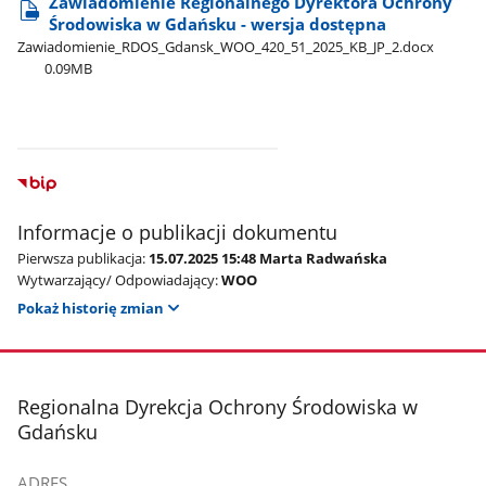
Zawiadomienie Regionalnego Dyrektora Ochrony
Środowiska w Gdańsku - wersja dostępna
Zawiadomienie​_RDOS​_Gdansk​_WOO​_420​_51​_2025​_KB​_JP​_2.docx
0.09MB
Informacje o publikacji dokumentu
Pierwsza publikacja:
15.07.2025 15:48 Marta Radwańska
Wytwarzający/ Odpowiadający:
WOO
Pokaż historię zmian
stopka
Regionalna Dyrekcja Ochrony Środowiska w
Gdańsku
ADRES