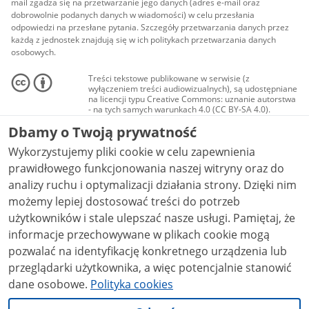
mail zgadza się na przetwarzanie jego danych (adres e-mail oraz
dobrowolnie podanych danych w wiadomości) w celu przesłania
odpowiedzi na przesłane pytania. Szczegóły przetwarzania danych przez
każdą z jednostek znajdują się w ich politykach przetwarzania danych
osobowych.
Treści tekstowe publikowane w serwisie (z
wyłączeniem treści audiowizualnych), są udostępniane
na licencji typu Creative Commons: uznanie autorstwa
- na tych samych warunkach 4.0 (CC BY-SA 4.0).
Materiały audiowizualne, w tym zdjęcia, materiały
Dbamy o Twoją prywatność
audio i wideo, są udostępniane na licencji typu
Creative Commons: uznanie autorstwa użycie
Wykorzystujemy pliki cookie w celu zapewnienia
niekomercyjne - bez utworów zależnych 4.0 (CC BY-
NC-ND 4.0), o ile nie jest to stwierdzone inaczej.
prawidłowego funkcjonowania naszej witryny oraz do
analizy ruchu i optymalizacji działania strony. Dzięki nim
możemy lepiej dostosować treści do potrzeb
użytkowników i stale ulepszać nasze usługi. Pamiętaj, że
informacje przechowywane w plikach cookie mogą
pozwalać na identyfikację konkretnego urządzenia lub
przeglądarki użytkownika, a więc potencjalnie stanowić
dane osobowe.
Polityka cookies