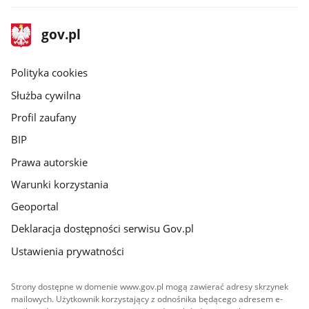
stopka
Strona
gov.pl
gov.pl
główna
gov.pl
Polityka cookies
Służba cywilna
Profil zaufany
BIP
Prawa autorskie
Warunki korzystania
Geoportal
Deklaracja dostępności serwisu Gov.pl
Ustawienia prywatności
Strony dostępne w domenie www.gov.pl mogą zawierać adresy skrzynek
mailowych. Użytkownik korzystający z odnośnika będącego adresem e-