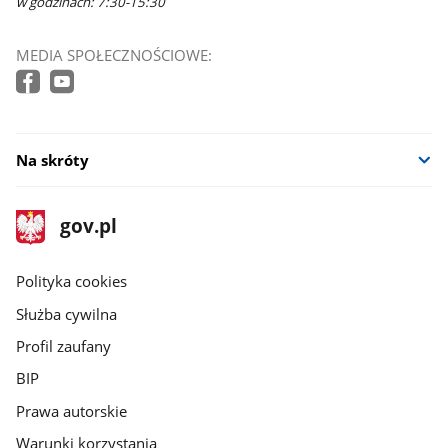
w godzinach: 7:30-15:30
MEDIA SPOŁECZNOŚCIOWE:
Na skróty
stopka
Strona
gov.pl
gov.pl
główna
gov.pl
Polityka cookies
Służba cywilna
Profil zaufany
BIP
Prawa autorskie
Warunki korzystania