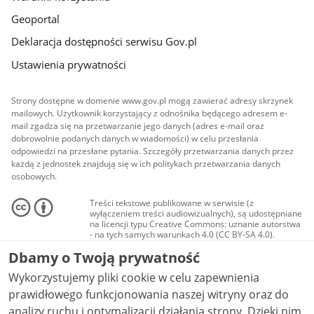
Geoportal
Deklaracja dostępności serwisu Gov.pl
Ustawienia prywatności
Strony dostępne w domenie www.gov.pl mogą zawierać adresy skrzynek
mailowych. Użytkownik korzystający z odnośnika będącego adresem e-
mail zgadza się na przetwarzanie jego danych (adres e-mail oraz
dobrowolnie podanych danych w wiadomości) w celu przesłania
odpowiedzi na przesłane pytania. Szczegóły przetwarzania danych przez
każdą z jednostek znajdują się w ich politykach przetwarzania danych
osobowych.
Treści tekstowe publikowane w serwisie (z
wyłączeniem treści audiowizualnych), są udostępniane
na licencji typu Creative Commons: uznanie autorstwa
- na tych samych warunkach 4.0 (CC BY-SA 4.0).
Materiały audiowizualne, w tym zdjęcia, materiały
Dbamy o Twoją prywatność
audio i wideo, są udostępniane na licencji typu
Creative Commons: uznanie autorstwa użycie
Wykorzystujemy pliki cookie w celu zapewnienia
niekomercyjne - bez utworów zależnych 4.0 (CC BY-
NC-ND 4.0), o ile nie jest to stwierdzone inaczej.
prawidłowego funkcjonowania naszej witryny oraz do
analizy ruchu i optymalizacji działania strony. Dzięki nim