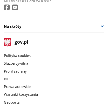
MEDIA SPOŁECZNOŚCIOWE:
Na skróty
stopka
Strona
gov.pl
gov.pl
główna
gov.pl
Polityka cookies
Służba cywilna
Profil zaufany
BIP
Prawa autorskie
Warunki korzystania
Geoportal