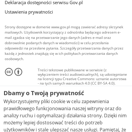
Deklaracja dostępności serwisu Gov.pl
Ustawienia prywatności
Strony dostępne w domenie www.gov.pl mogą zawierać adresy skrzynek
mailowych. Użytkownik korzystający z odnośnika będącego adresem e-
mail zgadza się na przetwarzanie jego danych (adres e-mail oraz
dobrowolnie podanych danych w wiadomości) w celu przesłania
odpowiedzi na przesłane pytania. Szczegóły przetwarzania danych przez
każdą z jednostek znajdują się w ich politykach przetwarzania danych
osobowych.
Treści tekstowe publikowane w serwisie (z
wyłączeniem treści audiowizualnych), są udostępniane
na licencji typu Creative Commons: uznanie autorstwa
- na tych samych warunkach 4.0 (CC BY-SA 4.0).
Materiały audiowizualne, w tym zdjęcia, materiały
Dbamy o Twoją prywatność
audio i wideo, są udostępniane na licencji typu
Creative Commons: uznanie autorstwa użycie
Wykorzystujemy pliki cookie w celu zapewnienia
niekomercyjne - bez utworów zależnych 4.0 (CC BY-
NC-ND 4.0), o ile nie jest to stwierdzone inaczej.
prawidłowego funkcjonowania naszej witryny oraz do
analizy ruchu i optymalizacji działania strony. Dzięki nim
możemy lepiej dostosować treści do potrzeb
użytkowników i stale ulepszać nasze usługi. Pamiętaj, że