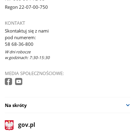
Regon 22-07-00-750
KONTAKT
Skontaktuj się z nami
pod numerem:
58 68-36-800
W dni robocze
w godzinach: 7:30-15:30
MEDIA SPOŁECZNOŚCIOWE:
Na skróty
stopka
Strona
gov.pl
gov.pl
główna