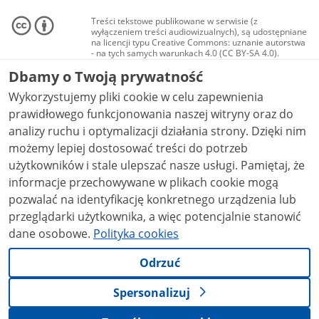
Treści tekstowe publikowane w serwisie (z
wyłączeniem treści audiowizualnych), są udostępniane
na licencji typu Creative Commons: uznanie autorstwa
- na tych samych warunkach 4.0 (CC BY-SA 4.0).
Materiały audiowizualne, w tym zdjęcia, materiały
Dbamy o Twoją prywatność
audio i wideo, są udostępniane na licencji typu
Creative Commons: uznanie autorstwa użycie
Wykorzystujemy pliki cookie w celu zapewnienia
niekomercyjne - bez utworów zależnych 4.0 (CC BY-
NC-ND 4.0), o ile nie jest to stwierdzone inaczej.
prawidłowego funkcjonowania naszej witryny oraz do
analizy ruchu i optymalizacji działania strony. Dzięki nim
możemy lepiej dostosować treści do potrzeb
użytkowników i stale ulepszać nasze usługi. Pamiętaj, że
informacje przechowywane w plikach cookie mogą
pozwalać na identyfikację konkretnego urządzenia lub
przeglądarki użytkownika, a więc potencjalnie stanowić
dane osobowe.
Polityka cookies
Odrzuć
Spersonalizuj