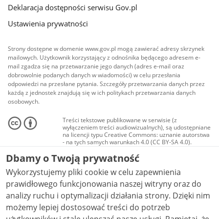
Deklaracja dostępności serwisu Gov.pl
Ustawienia prywatności
Strony dostępne w domenie www.gov.pl mogą zawierać adresy skrzynek
mailowych. Użytkownik korzystający z odnośnika będącego adresem e-
mail zgadza się na przetwarzanie jego danych (adres e-mail oraz
dobrowolnie podanych danych w wiadomości) w celu przesłania
odpowiedzi na przesłane pytania. Szczegóły przetwarzania danych przez
każdą z jednostek znajdują się w ich politykach przetwarzania danych
osobowych.
Treści tekstowe publikowane w serwisie (z
wyłączeniem treści audiowizualnych), są udostępniane
na licencji typu Creative Commons: uznanie autorstwa
- na tych samych warunkach 4.0 (CC BY-SA 4.0).
Materiały audiowizualne, w tym zdjęcia, materiały
Dbamy o Twoją prywatność
audio i wideo, są udostępniane na licencji typu
Creative Commons: uznanie autorstwa użycie
Wykorzystujemy pliki cookie w celu zapewnienia
niekomercyjne - bez utworów zależnych 4.0 (CC BY-
NC-ND 4.0), o ile nie jest to stwierdzone inaczej.
prawidłowego funkcjonowania naszej witryny oraz do
analizy ruchu i optymalizacji działania strony. Dzięki nim
możemy lepiej dostosować treści do potrzeb