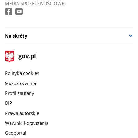
MEDIA SPOŁECZNOŚCIOWE:
Na skróty
stopka
Strona
gov.pl
gov.pl
główna
gov.pl
Polityka cookies
Służba cywilna
Profil zaufany
BIP
Prawa autorskie
Warunki korzystania
Geoportal