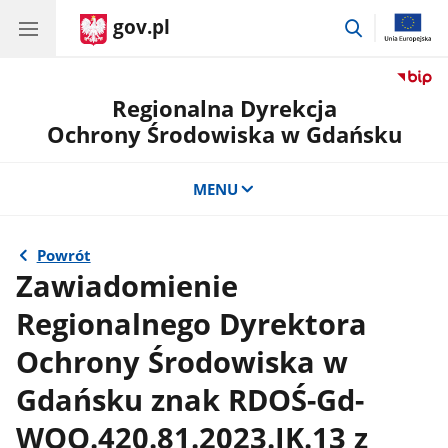
gov.pl
przejdź
do
wyszukiwar
Regionalna Dyrekcja
Ochrony Środowiska w Gdańsku
MENU
Powrót
Zawiadomienie
Regionalnego Dyrektora
Ochrony Środowiska w
Gdańsku znak RDOŚ-Gd-
WOO.420.81.2023.IK.13 z