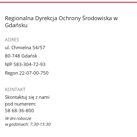
stopka
Regionalna Dyrekcja Ochrony Środowiska w
Gdańsku
ADRES
ul. Chmielna 54/57
80-748 Gdańsk
NIP 583-304-72-93
Regon 22-07-00-750
KONTAKT
Skontaktuj się z nami
pod numerem:
58 68-36-800
W dni robocze
w godzinach: 7:30-15:30