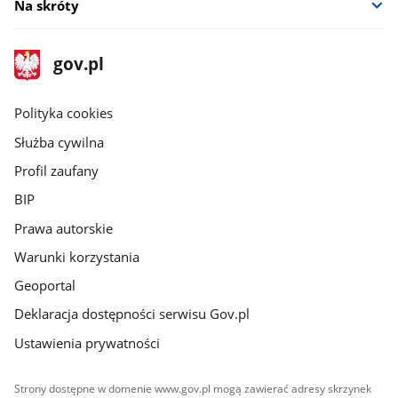
Na skróty
stopka
Strona
gov.pl
gov.pl
główna
gov.pl
Polityka cookies
Służba cywilna
Profil zaufany
BIP
Prawa autorskie
Warunki korzystania
Geoportal
Deklaracja dostępności serwisu Gov.pl
Ustawienia prywatności
Strony dostępne w domenie www.gov.pl mogą zawierać adresy skrzynek