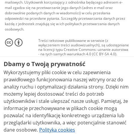
mailowych. Użytkownik korzystający z odnośnika będącego adresem e-
mail zgadza się na przetwarzanie jego danych (adres e-mail oraz
dobrowolnie podanych danych w wiadomości) w celu przesłania
odpowiedzi na przesłane pytania. Szczegóły przetwarzania danych przez
każdą z jednostek znajdują się w ich politykach przetwarzania danych
osobowych.
Treści tekstowe publikowane w serwisie (z
wyłączeniem treści audiowizualnych), są udostępniane
na licencji typu Creative Commons: uznanie autorstwa
- na tych samych warunkach 4.0 (CC BY-SA 4.0).
Materiały audiowizualne, w tym zdjęcia, materiały
Dbamy o Twoją prywatność
audio i wideo, są udostępniane na licencji typu
Creative Commons: uznanie autorstwa użycie
Wykorzystujemy pliki cookie w celu zapewnienia
niekomercyjne - bez utworów zależnych 4.0 (CC BY-
NC-ND 4.0), o ile nie jest to stwierdzone inaczej.
prawidłowego funkcjonowania naszej witryny oraz do
analizy ruchu i optymalizacji działania strony. Dzięki nim
możemy lepiej dostosować treści do potrzeb
użytkowników i stale ulepszać nasze usługi. Pamiętaj, że
informacje przechowywane w plikach cookie mogą
pozwalać na identyfikację konkretnego urządzenia lub
przeglądarki użytkownika, a więc potencjalnie stanowić
dane osobowe.
Polityka cookies