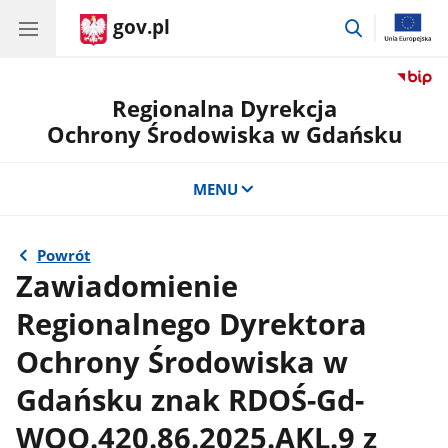
gov.pl
przejdź
do
wyszukiwar
Regionalna Dyrekcja
Ochrony Środowiska w Gdańsku
MENU
Powrót
Zawiadomienie
Regionalnego Dyrektora
Ochrony Środowiska w
Gdańsku znak RDOŚ-Gd-
WOO.420.86.2025.AKL.9 z