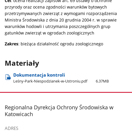
Cel
: ocena realizacji zapisów art. 69 ustawy o ochronie
przyrody oraz ocena zgodności warunków bytowych
przetrzymywanych zwierząt z wymogami rozporządzenia
Ministra Środowiska z dnia 20 grudnia 2004 r. w sprawie
warunków hodowli i utrzymania poszczególnych grup
gatunków zwierząt w ogrodach zoologicznych
Zakres
: bieżąca działalność ogrodu zoologicznego
Materiały
Dokumentacja kontroli
Leśny-Park-Niespodzianek-w-Ustroniu.pdf
6.37MB
stopka
Regionalna Dyrekcja Ochrony Środowiska w
Katowicach
ADRES