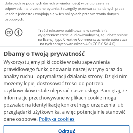
dobrowolnie podanych danych w wiadomości) w celu przesłania
odpowiedzi na przesłane pytania. Szczegóły przetwarzania danych przez
każdą z jednostek znajdują się w ich politykach przetwarzania danych
osobowych.
Treści tekstowe publikowane w serwisie (z
wyłączeniem treści audiowizualnych), są udostępniane
na licencji typu Creative Commons: uznanie autorstwa
- na tych samych warunkach 4.0 (CC BY-SA 4.0).
Materiały audiowizualne, w tym zdjęcia, materiały
Dbamy o Twoją prywatność
audio i wideo, są udostępniane na licencji typu
Creative Commons: uznanie autorstwa użycie
Wykorzystujemy pliki cookie w celu zapewnienia
niekomercyjne - bez utworów zależnych 4.0 (CC BY-
NC-ND 4.0), o ile nie jest to stwierdzone inaczej.
prawidłowego funkcjonowania naszej witryny oraz do
analizy ruchu i optymalizacji działania strony. Dzięki nim
możemy lepiej dostosować treści do potrzeb
użytkowników i stale ulepszać nasze usługi. Pamiętaj, że
informacje przechowywane w plikach cookie mogą
pozwalać na identyfikację konkretnego urządzenia lub
przeglądarki użytkownika, a więc potencjalnie stanowić
dane osobowe.
Polityka cookies
Odrzuć