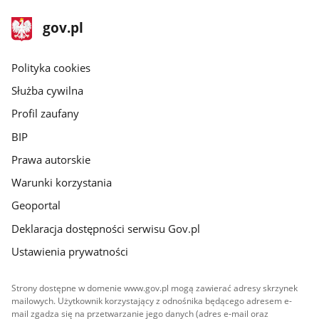
stopka
Strona
gov.pl
gov.pl
główna
gov.pl
Polityka cookies
Służba cywilna
Profil zaufany
BIP
Prawa autorskie
Warunki korzystania
Geoportal
Deklaracja dostępności serwisu Gov.pl
Ustawienia prywatności
Strony dostępne w domenie www.gov.pl mogą zawierać adresy skrzynek
mailowych. Użytkownik korzystający z odnośnika będącego adresem e-
mail zgadza się na przetwarzanie jego danych (adres e-mail oraz