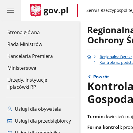
gov.pl
gov.pl
Serwis Rzeczypospolitej
Regionaln
gov.pl
Strona główna
Ochrony Ś
Rada Ministrów
Kancelaria Premiera
Regionalna Dyrekc
Kontrole na podsta
Ministerstwa
Powrót
Urzędy, instytucje
Kontrol
i placówki RP
Gospoda
Usługi dla obywatela
Termin:
kwiecień-maj
Usługi dla przedsiębiorcy
Forma kontroli:
prob
Usługi dla urzędnika