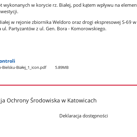
t wykonanych w korycie rz. Białej, pod kątem wpływu na elemen
westycji.
Białej w rejonie zbiornika Weldoro oraz drogi ekspresowej S-69 w
a ul. Partyzantów z ul. Gen. Bora - Komorowskiego.
ntroli
Bielsku-Białej​_1​_icon.pdf
5.89MB
cja Ochrony Środowiska w Katowicach
Deklaracja dostępności