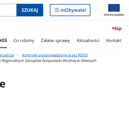
Logowanie
SZUKAJ
mObywatel
do
panelu
DOŚ
Co robimy
Załatw sprawę
Aktualności
Kontakt
zarządcza
Kontrole przeprowadzone przez RDOŚ
 Regionalnym Zarządzie Gospodarki Wodnej w Gliwicach
e