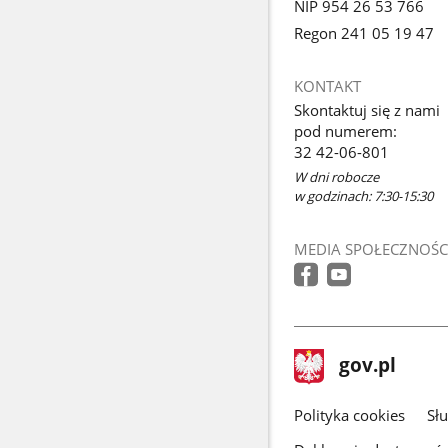
NIP 954 26 53 766
Regon 241 05 19 47
KONTAKT
Skontaktuj się z nami
pod numerem:
32 42-06-801
W dni robocze
w godzinach: 7:30-15:30
MEDIA SPOŁECZNOŚC
stopka
Strona
gov.pl
gov.pl
główna
gov.pl
Polityka cookies
Sł