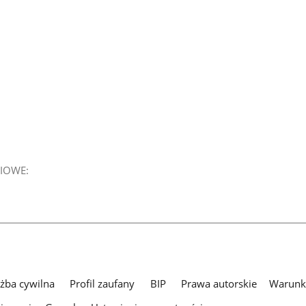
IOWE:
użba cywilna
Profil zaufany
BIP
Prawa autorskie
Warunki