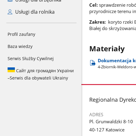
Cel:
sprawdzenie robó
przyrodnicze terenu in
Usługi dla rolnika
Zakres:
koryto rzeki 
Białej do skrzyżowani
Profil zaufany
Baza wiedzy
Materiały
Serwis Służby Cywilnej
Dokumentacja ko
4-Zbiornik-Weldoro-w-
Сайт для громадян України
–
Serwis dla obywateli Ukrainy
stopka
Regionalna Dyrek
ADRES
Pl. Grunwaldzki 8-10
40-127 Katowice