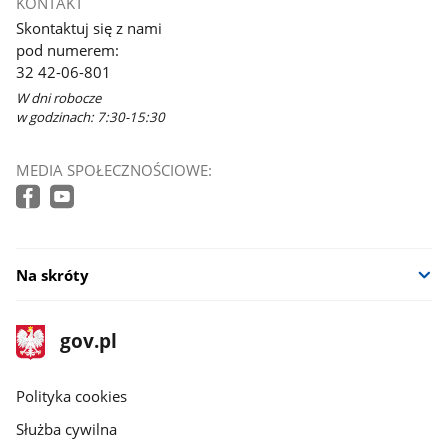
KONTAKT
Skontaktuj się z nami
pod numerem:
32 42-06-801
W dni robocze
w godzinach: 7:30-15:30
MEDIA SPOŁECZNOŚCIOWE:
Na skróty
stopka
Strona
gov.pl
gov.pl
główna
gov.pl
Polityka cookies
Służba cywilna