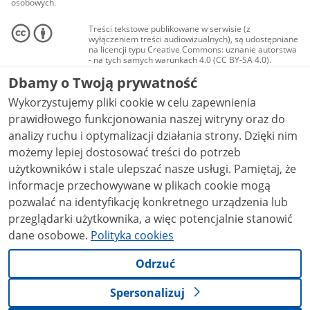
osobowych.
Treści tekstowe publikowane w serwisie (z
wyłączeniem treści audiowizualnych), są udostępniane
na licencji typu Creative Commons: uznanie autorstwa
- na tych samych warunkach 4.0 (CC BY-SA 4.0).
Materiały audiowizualne, w tym zdjęcia, materiały
Dbamy o Twoją prywatność
audio i wideo, są udostępniane na licencji typu
Creative Commons: uznanie autorstwa użycie
Wykorzystujemy pliki cookie w celu zapewnienia
niekomercyjne - bez utworów zależnych 4.0 (CC BY-
NC-ND 4.0), o ile nie jest to stwierdzone inaczej.
prawidłowego funkcjonowania naszej witryny oraz do
analizy ruchu i optymalizacji działania strony. Dzięki nim
możemy lepiej dostosować treści do potrzeb
użytkowników i stale ulepszać nasze usługi. Pamiętaj, że
informacje przechowywane w plikach cookie mogą
pozwalać na identyfikację konkretnego urządzenia lub
przeglądarki użytkownika, a więc potencjalnie stanowić
dane osobowe.
Polityka cookies
Odrzuć
Spersonalizuj