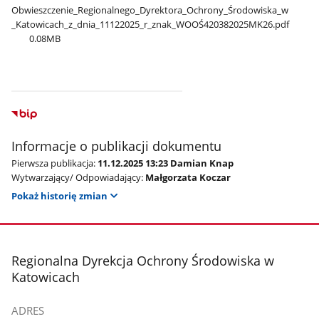
Obwieszczenie​_Regionalnego​_Dyrektora​_Ochrony​_Środowiska​_w​
_Katowicach​_z​_dnia​_11122025​_r​_znak​_WOOŚ420382025MK26.pdf
0.08MB
Informacje o publikacji dokumentu
Pierwsza publikacja:
11.12.2025 13:23 Damian Knap
Wytwarzający/ Odpowiadający:
Małgorzata Koczar
Pokaż historię zmian
stopka
Regionalna Dyrekcja Ochrony Środowiska w
Katowicach
ADRES