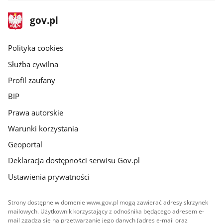
stopka
Strona
gov.pl
gov.pl
główna
gov.pl
Polityka cookies
Służba cywilna
Profil zaufany
BIP
Prawa autorskie
Warunki korzystania
Geoportal
Deklaracja dostępności serwisu Gov.pl
Ustawienia prywatności
Strony dostępne w domenie www.gov.pl mogą zawierać adresy skrzynek
mailowych. Użytkownik korzystający z odnośnika będącego adresem e-
mail zgadza się na przetwarzanie jego danych (adres e-mail oraz