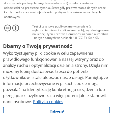
dobrowolnie podanych danych w wiadomości) w celu przesłania
odpowiedzi na przesłane pytania. Szczegóły przetwarzania danych przez
każdą z jednostek znajdują się w ich politykach przetwarzania danych
osobowych.
Treści tekstowe publikowane w serwisie (z
wyłączeniem treści audiowizualnych), są udostępniane
na licencji typu Creative Commons: uznanie autorstwa
- na tych samych warunkach 4.0 (CC BY-SA 4.0).
Materiały audiowizualne, w tym zdjęcia, materiały
Dbamy o Twoją prywatność
audio i wideo, są udostępniane na licencji typu
Creative Commons: uznanie autorstwa użycie
Wykorzystujemy pliki cookie w celu zapewnienia
niekomercyjne - bez utworów zależnych 4.0 (CC BY-
NC-ND 4.0), o ile nie jest to stwierdzone inaczej.
prawidłowego funkcjonowania naszej witryny oraz do
analizy ruchu i optymalizacji działania strony. Dzięki nim
możemy lepiej dostosować treści do potrzeb
użytkowników i stale ulepszać nasze usługi. Pamiętaj, że
informacje przechowywane w plikach cookie mogą
pozwalać na identyfikację konkretnego urządzenia lub
przeglądarki użytkownika, a więc potencjalnie stanowić
dane osobowe.
Polityka cookies
Odrzuć