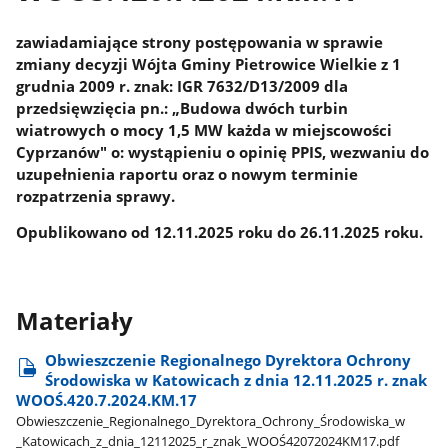
zawiadamiające strony postępowania w sprawie
zmiany decyzji Wójta Gminy Pietrowice Wielkie z 1
grudnia 2009 r. znak: IGR 7632/D13/2009 dla
przedsięwzięcia pn.: „Budowa dwóch turbin
wiatrowych o mocy 1,5 MW każda w miejscowości
Cyprzanów" o: wystąpieniu o opinię PPIS, wezwaniu do
uzupełnienia raportu oraz o nowym terminie
rozpatrzenia sprawy.
Opublikowano od 12.11.2025 roku do 26.11.2025 roku.
Materiały
Obwieszczenie Regionalnego Dyrektora Ochrony
Środowiska w Katowicach z dnia 12.11.2025 r. znak
WOOŚ.420.7.2024.KM.17
Obwieszczenie​_Regionalnego​_Dyrektora​_Ochrony​_Środowiska​_w​
_Katowicach​_z​_dnia​_12112025​_r​_znak​_WOOŚ42072024KM17.pdf