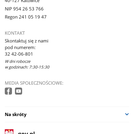
40-127 Katowice
NIP 954 26 53 766
Regon 241 05 19 47
KONTAKT
Skontaktuj się z nami
pod numerem:
32 42-06-801
W dni robocze
w godzinach: 7:30-15:30
MEDIA SPOŁECZNOŚCIOWE:
Na skróty
stopka
Strona
gov.pl