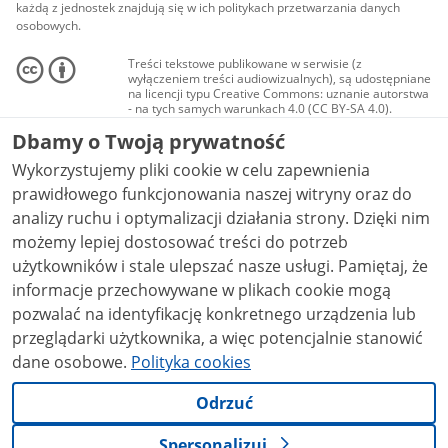
każdą z jednostek znajdują się w ich politykach przetwarzania danych
osobowych.
Treści tekstowe publikowane w serwisie (z
wyłączeniem treści audiowizualnych), są udostępniane
na licencji typu Creative Commons: uznanie autorstwa
- na tych samych warunkach 4.0 (CC BY-SA 4.0).
Materiały audiowizualne, w tym zdjęcia, materiały
Dbamy o Twoją prywatność
audio i wideo, są udostępniane na licencji typu
Creative Commons: uznanie autorstwa użycie
Wykorzystujemy pliki cookie w celu zapewnienia
niekomercyjne - bez utworów zależnych 4.0 (CC BY-
NC-ND 4.0), o ile nie jest to stwierdzone inaczej.
prawidłowego funkcjonowania naszej witryny oraz do
analizy ruchu i optymalizacji działania strony. Dzięki nim
możemy lepiej dostosować treści do potrzeb
użytkowników i stale ulepszać nasze usługi. Pamiętaj, że
informacje przechowywane w plikach cookie mogą
pozwalać na identyfikację konkretnego urządzenia lub
przeglądarki użytkownika, a więc potencjalnie stanowić
dane osobowe.
Polityka cookies
Odrzuć
Spersonalizuj