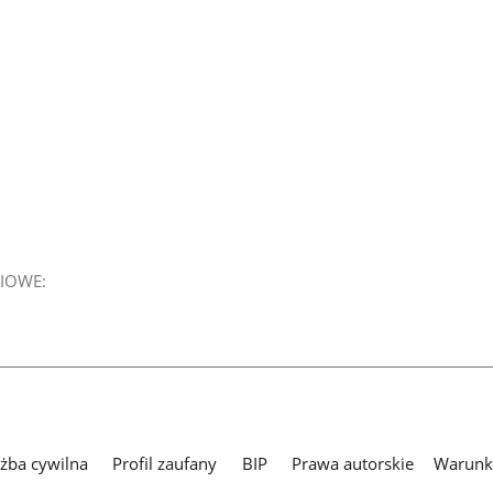
IOWE:
użba cywilna
Profil zaufany
BIP
Prawa autorskie
Warunki