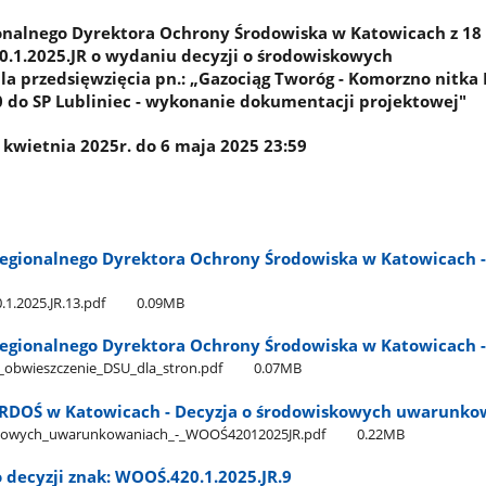
onalnego Dyrektora Ochrony Środowiska w Katowicach z 18
20.1.2025.JR o wydaniu decyzji o środowiskowych
przedsięwzięcia pn.: „Gazociąg Tworóg - Komorzno nitka I i
do SP Lubliniec - wykonanie dokumentacji projektowej"
kwietnia 2025r. do 6 maja 2025 23:59
egionalnego Dyrektora Ochrony Środowiska w Katowicach -
1.2025.JR.13.pdf
0.09MB
egionalnego Dyrektora Ochrony Środowiska w Katowicach - 
bwieszczenie​_DSU​_dla​_stron.pdf
0.07MB
 RDOŚ w Katowicach - Decyzja o środowiskowych uwarunko
skowych​_uwarunkowaniach​_-​_WOOŚ42012025JR.pdf
0.22MB
o decyzji znak: WOOŚ.420.1.2025.JR.9