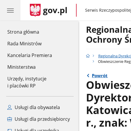
gov.pl
gov.pl
Serwis Rzeczypospolitej
Regionaln
gov.pl
Strona główna
Ochrony Ś
Rada Ministrów
Kancelaria Premiera
Regionalna Dyrekc
Obwieszczenie Regi
Ministerstwa
Powrót
Urzędy, instytucje
Obwiesz
i placówki RP
Dyrekto
Katowica
Usługi dla obywatela
r., znak
Usługi dla przedsiębiorcy
Usługi dla urzędnika