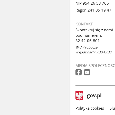
NIP 954 26 53 766
Regon 241 05 19 47
KONTAKT
Skontaktuj się z nami
pod numerem:
32 42-06-801
W dni robocze
w godzinach: 7:30-15:30
MEDIA SPOŁECZNOŚC
stopka
Strona
gov.pl
gov.pl
główna
gov.pl
Polityka cookies
Sł