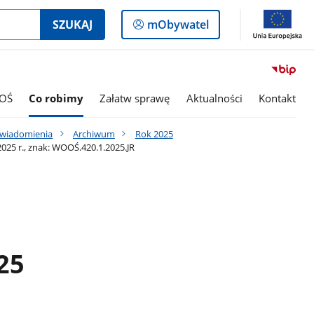
Logowanie
SZUKAJ
mObywatel
do
panelu
OŚ
Co robimy
Załatw sprawę
Aktualności
Kontakt
awiadomienia
Archiwum
Rok 2025
25 r., znak: WOOŚ.420.1.2025.JR
25