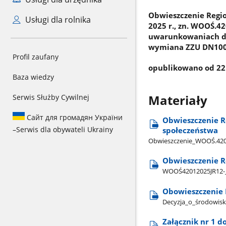
Obwieszczenie Regi
Usługi dla rolnika
2025 r., zn. WOOŚ.4
uwarunkowaniach dla 
wymiana ZZU DN100 
Profil zaufany
opublikowano od 22 
Baza wiedzy
Materiały
Serwis Służby Cywilnej
Сайт для громадян України
Obwieszczenie R
–
Serwis dla obywateli Ukrainy
społeczeństwa
Obwieszczenie​_WOOŚ.420.
Obwieszczenie R
WOOŚ42012025JR12-​_o
Obowieszczenie
Decyzja​_o​_środowi
Załącznik nr 1 d