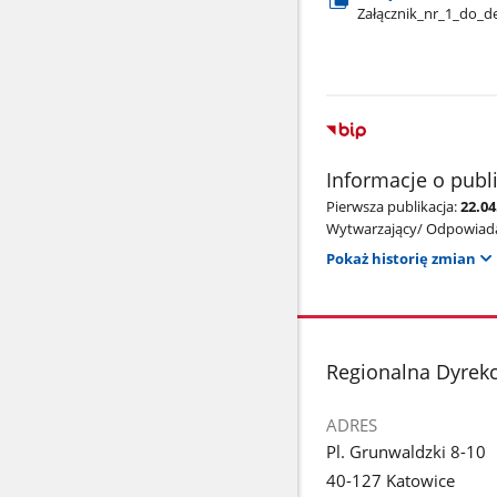
Załącznik​_nr​_1​_do​
Informacje o publ
Pierwsza publikacja:
22.04
Wytwarzający/ Odpowiada
Pokaż historię zmian
stopka
Regionalna Dyrek
ADRES
Pl. Grunwaldzki 8-10
40-127 Katowice