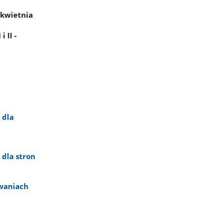
 kwietnia
 II -
 dla
dla stron
waniach