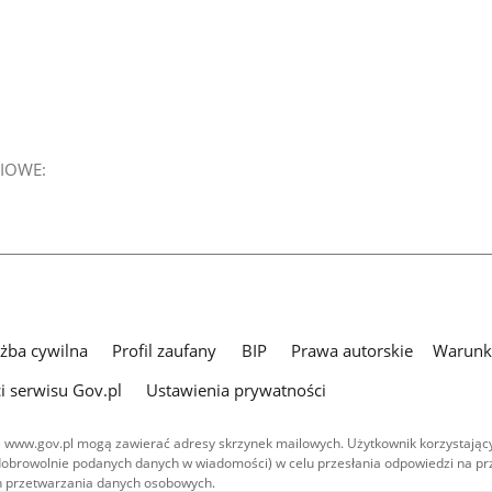
IOWE:
użba cywilna
Profil zaufany
BIP
Prawa autorskie
Warunki
i serwisu Gov.pl
Ustawienia prywatności
 www.gov.pl mogą zawierać adresy skrzynek mailowych. Użytkownik korzystający
dobrowolnie podanych danych w wiadomości) w celu przesłania odpowiedzi na prz
ach przetwarzania danych osobowych.