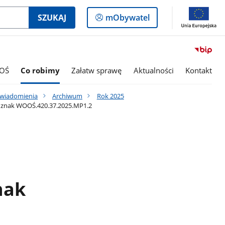
Logowanie
SZUKAJ
mObywatel
do
panelu
OŚ
Co robimy
Załatw sprawę
Aktualności
Kontakt
awiadomienia
Archiwum
Rok 2025
. znak WOOŚ.420.37.2025.MP1.2
nak