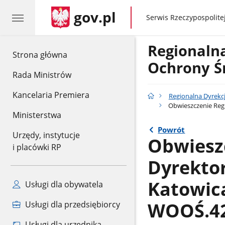
gov.pl
gov.pl
Serwis Rzeczypospolitej
Regionaln
gov.pl
Strona główna
Ochrony Ś
Rada Ministrów
Kancelaria Premiera
Regionalna Dyrekc
Obwieszczenie Regi
Ministerstwa
Powrót
Urzędy, instytucje
Obwiesz
i placówki RP
Dyrekto
Katowica
Usługi dla obywatela
WOOŚ.42
Usługi dla przedsiębiorcy
Usługi dla urzędnika