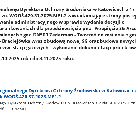
onalnego Dyrektora Ochrony Środowiska w Katowicach z 17
., zn. WOOŚ.420.37.2025.MP1.2 zawiadamiające strony post
wania administracyjnego w sprawie wydania decyzji o
unkowaniach dla przedsięwzięcia pn.: "Przepięcie SG Arce
asilanych z gaz. DN500 Zederman - Tworzeń na zasilanie z g
 Braciejówka wraz z budową nowej SG oraz budowa nowych
 ww. stacji gazowych - wykonanie dokumentacji projektow
10.2025 roku do 3.11.2025 roku.
egionalnego Dyrektora Ochrony Środowiska w Katowicach z
nak WOOŚ.420.37.2025.MP1.2
go​_Dyrektora​_Ochrony​_Środowiska​_w​_Katowicach​_z​_dnia​_20102025​_r​_zn
df
0.14MB