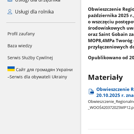
Obwieszczenie Regi
Usługi dla rolnika
października 2025 r
o wszczęciu postępo
środowiskowych uwar
Profil zaufany
oraz Saint Gobain z
MOP8,4MPa Tworóg -
Baza wiedzy
przyłączeniowych do
Opublikowano od 20.
Serwis Służby Cywilnej
Сайт для громадян України
Materiały
–
Serwis dla obywateli Ukrainy
Obwieszczenie R
20.10.2025 r. z
Obwieszczenie​_Regionalne
_WOOŚ420372025MP12.p