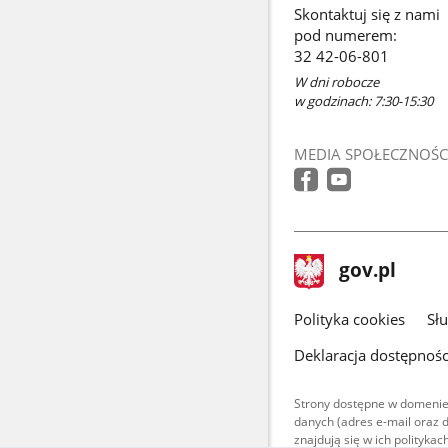
Skontaktuj się z nami
pod numerem:
32 42-06-801
W dni robocze
w godzinach: 7:30-15:30
MEDIA SPOŁECZNOŚC
stopka
Strona
gov.pl
gov.pl
główna
gov.pl
Polityka cookies
Sł
Deklaracja dostępnośc
Strony dostępne w domenie
danych (adres e-mail oraz 
znajdują się w ich polityk