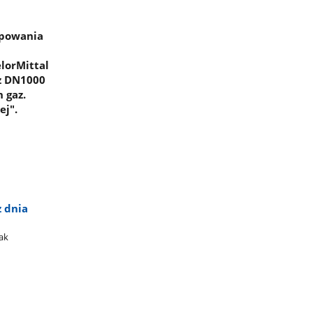
ępowania
lorMittal
az DN1000
 gaz.
ej".
 dnia
ak​