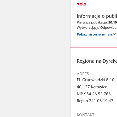
Informacje o publ
Pierwsza publikacja:
20.1
Wytwarzający/ Odpowiada
Pokaż historię zmian
stopka
Regionalna Dyrek
ADRES
Pl. Grunwaldzki 8-10
40-127 Katowice
NIP 954 26 53 766
Regon 241 05 19 47
KONTAKT