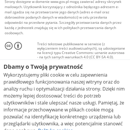
Strony dostępne w domenie www.gov.pl mogą zawierać adresy skrzynek
mailowych. Użytkownik korzystający z odnośnika będącego adresem e-
mail zgadza się na przetwarzanie jego danych (adres e-mail oraz
dobrowolnie podanych danych w wiadomości) w celu przesłania
odpowiedzi na przesłane pytania. Szczegóły przetwarzania danych przez
każdą z jednostek znajdują się w ich politykach przetwarzania danych
osobowych.
Treści tekstowe publikowane w serwisie (z
wyłączeniem treści audiowizualnych), są udostępniane
na licencji typu Creative Commons: uznanie autorstwa
- na tych samych warunkach 4.0 (CC BY-SA 4.0).
Materiały audiowizualne, w tym zdjęcia, materiały
Dbamy o Twoją prywatność
audio i wideo, są udostępniane na licencji typu
Creative Commons: uznanie autorstwa użycie
Wykorzystujemy pliki cookie w celu zapewnienia
niekomercyjne - bez utworów zależnych 4.0 (CC BY-
NC-ND 4.0), o ile nie jest to stwierdzone inaczej.
prawidłowego funkcjonowania naszej witryny oraz do
analizy ruchu i optymalizacji działania strony. Dzięki nim
możemy lepiej dostosować treści do potrzeb
użytkowników i stale ulepszać nasze usługi. Pamiętaj, że
informacje przechowywane w plikach cookie mogą
pozwalać na identyfikację konkretnego urządzenia lub
przeglądarki użytkownika, a więc potencjalnie stanowić