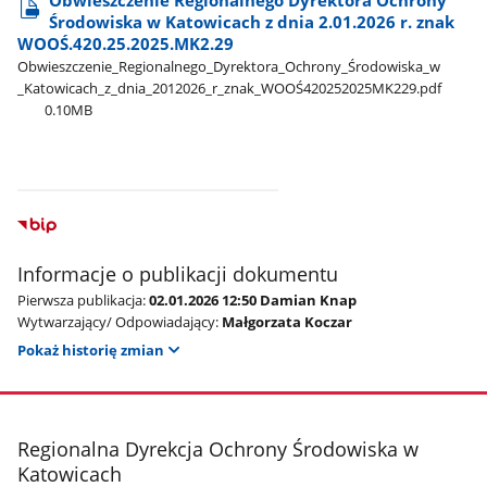
Obwieszczenie Regionalnego Dyrektora Ochrony
Środowiska w Katowicach z dnia 2.01.2026 r. znak
WOOŚ.420.25.2025.MK2.29
Obwieszczenie​_Regionalnego​_Dyrektora​_Ochrony​_Środowiska​_w​
_Katowicach​_z​_dnia​_2012026​_r​_znak​_WOOŚ420252025MK229.pdf
0.10MB
Informacje o publikacji dokumentu
Pierwsza publikacja:
02.01.2026 12:50 Damian Knap
Wytwarzający/ Odpowiadający:
Małgorzata Koczar
Pokaż historię zmian
stopka
Regionalna Dyrekcja Ochrony Środowiska w
Katowicach