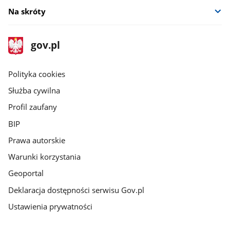
Na skróty
stopka
Strona
gov.pl
gov.pl
główna
gov.pl
Polityka cookies
Służba cywilna
Profil zaufany
BIP
Prawa autorskie
Warunki korzystania
Geoportal
Deklaracja dostępności serwisu Gov.pl
Ustawienia prywatności