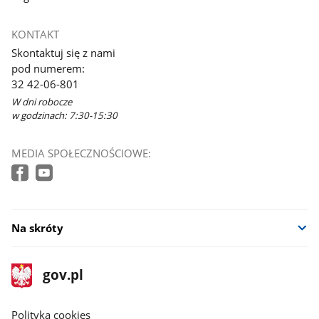
KONTAKT
Skontaktuj się z nami
pod numerem:
32 42-06-801
W dni robocze
w godzinach: 7:30-15:30
MEDIA SPOŁECZNOŚCIOWE:
Na skróty
stopka
Strona
gov.pl
gov.pl
główna
gov.pl
Polityka cookies