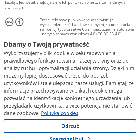
każdą z jednostek znajdują się w ich politykach przetwarzania danych
osobowych.
Treści tekstowe publikowane w serwisie (z
wyłączeniem treści audiowizualnych), są udostępniane
na licencji typu Creative Commons: uznanie autorstwa
- na tych samych warunkach 4.0 (CC BY-SA 4.0).
Materiały audiowizualne, w tym zdjęcia, materiały
Dbamy o Twoją prywatność
audio i wideo, są udostępniane na licencji typu
Creative Commons: uznanie autorstwa użycie
Wykorzystujemy pliki cookie w celu zapewnienia
niekomercyjne - bez utworów zależnych 4.0 (CC BY-
NC-ND 4.0), o ile nie jest to stwierdzone inaczej.
prawidłowego funkcjonowania naszej witryny oraz do
analizy ruchu i optymalizacji działania strony. Dzięki nim
możemy lepiej dostosować treści do potrzeb
użytkowników i stale ulepszać nasze usługi. Pamiętaj, że
informacje przechowywane w plikach cookie mogą
pozwalać na identyfikację konkretnego urządzenia lub
przeglądarki użytkownika, a więc potencjalnie stanowić
dane osobowe.
Polityka cookies
Odrzuć
Spersonalizuj