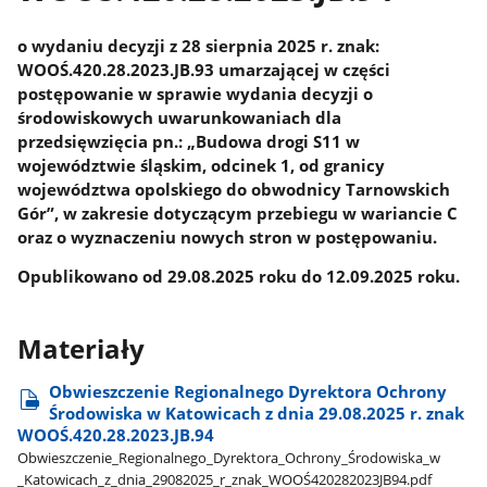
o wydaniu decyzji z 28 sierpnia 2025 r. znak:
WOOŚ.420.28.2023.JB.93 umarzającej w części
postępowanie w sprawie wydania decyzji o
środowiskowych uwarunkowaniach dla
przedsięwzięcia pn.: „Budowa drogi S11 w
województwie śląskim, odcinek 1, od granicy
województwa opolskiego do obwodnicy Tarnowskich
Gór”, w zakresie dotyczącym przebiegu w wariancie C
oraz o wyznaczeniu nowych stron w postępowaniu.
Opublikowano od 29.08.2025 roku do 12.09.2025 roku.
Materiały
Obwieszczenie Regionalnego Dyrektora Ochrony
Środowiska w Katowicach z dnia 29.08.2025 r. znak
WOOŚ.420.28.2023.JB.94
Obwieszczenie​_Regionalnego​_Dyrektora​_Ochrony​_Środowiska​_w​
_Katowicach​_z​_dnia​_29082025​_r​_znak​_WOOŚ420282023JB94.pdf