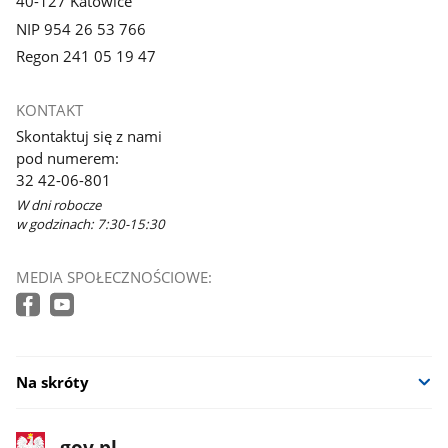
40-127 Katowice
NIP 954 26 53 766
Regon 241 05 19 47
KONTAKT
Skontaktuj się z nami
pod numerem:
32 42-06-801
W dni robocze
w godzinach: 7:30-15:30
MEDIA SPOŁECZNOŚCIOWE:
Na skróty
stopka
Strona
gov.pl