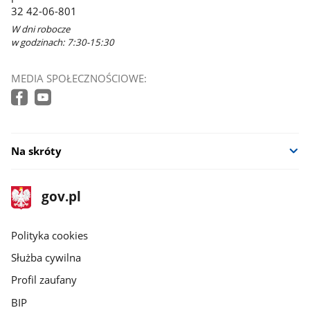
32 42-06-801
W dni robocze
w godzinach: 7:30-15:30
MEDIA SPOŁECZNOŚCIOWE:
Na skróty
stopka
Strona
gov.pl
gov.pl
główna
gov.pl
Polityka cookies
Służba cywilna
Profil zaufany
BIP