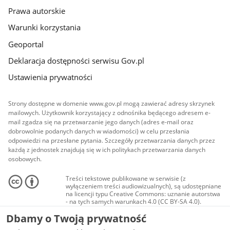
Prawa autorskie
Warunki korzystania
Geoportal
Deklaracja dostępności serwisu Gov.pl
Ustawienia prywatności
Strony dostępne w domenie www.gov.pl mogą zawierać adresy skrzynek
mailowych. Użytkownik korzystający z odnośnika będącego adresem e-
mail zgadza się na przetwarzanie jego danych (adres e-mail oraz
dobrowolnie podanych danych w wiadomości) w celu przesłania
odpowiedzi na przesłane pytania. Szczegóły przetwarzania danych przez
każdą z jednostek znajdują się w ich politykach przetwarzania danych
osobowych.
Treści tekstowe publikowane w serwisie (z
wyłączeniem treści audiowizualnych), są udostępniane
na licencji typu Creative Commons: uznanie autorstwa
- na tych samych warunkach 4.0 (CC BY-SA 4.0).
Materiały audiowizualne, w tym zdjęcia, materiały
Dbamy o Twoją prywatność
audio i wideo, są udostępniane na licencji typu
Creative Commons: uznanie autorstwa użycie