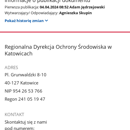
Informacje o publikacji dokumentu
Pierwsza publikacja:
04.04.2024 08:52 Adam Jędrzejowski
Wytwarzający/ Odpowiadający:
Agnieszka Skupin
Pokaż historię zmian
stopka
Regionalna Dyrekcja Ochrony Środowiska w
Katowicach
ADRES
Pl. Grunwaldzki 8-10
40-127 Katowice
NIP 954 26 53 766
Regon 241 05 19 47
KONTAKT
Skontaktuj się z nami
pod numerem: