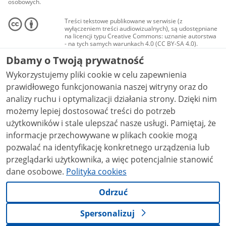
osobowych.
Treści tekstowe publikowane w serwisie (z
wyłączeniem treści audiowizualnych), są udostępniane
na licencji typu Creative Commons: uznanie autorstwa
- na tych samych warunkach 4.0 (CC BY-SA 4.0).
Materiały audiowizualne, w tym zdjęcia, materiały
Dbamy o Twoją prywatność
audio i wideo, są udostępniane na licencji typu
Creative Commons: uznanie autorstwa użycie
Wykorzystujemy pliki cookie w celu zapewnienia
niekomercyjne - bez utworów zależnych 4.0 (CC BY-
NC-ND 4.0), o ile nie jest to stwierdzone inaczej.
prawidłowego funkcjonowania naszej witryny oraz do
analizy ruchu i optymalizacji działania strony. Dzięki nim
możemy lepiej dostosować treści do potrzeb
użytkowników i stale ulepszać nasze usługi. Pamiętaj, że
informacje przechowywane w plikach cookie mogą
pozwalać na identyfikację konkretnego urządzenia lub
przeglądarki użytkownika, a więc potencjalnie stanowić
dane osobowe.
Polityka cookies
Odrzuć
Spersonalizuj