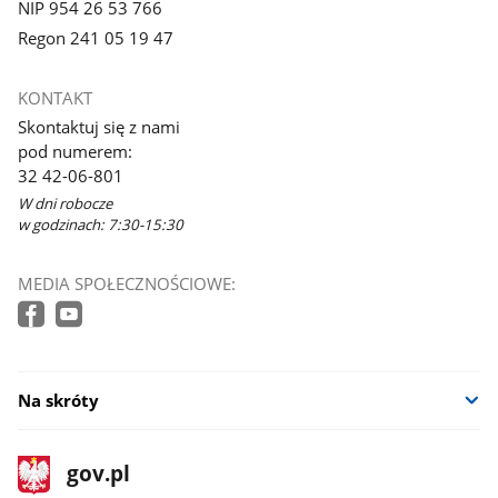
NIP 954 26 53 766
Regon 241 05 19 47
KONTAKT
Skontaktuj się z nami
pod numerem:
32 42-06-801
W dni robocze
w godzinach: 7:30-15:30
MEDIA SPOŁECZNOŚCIOWE:
Na skróty
stopka
Strona
gov.pl
gov.pl