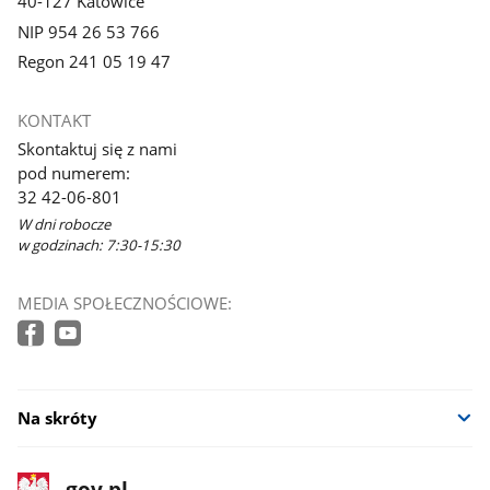
40-127 Katowice
NIP 954 26 53 766
Regon 241 05 19 47
KONTAKT
Skontaktuj się z nami
pod numerem:
32 42-06-801
W dni robocze
w godzinach: 7:30-15:30
MEDIA SPOŁECZNOŚCIOWE:
Na skróty
stopka
Strona
gov.pl