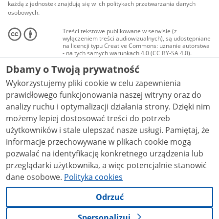
każdą z jednostek znajdują się w ich politykach przetwarzania danych
osobowych.
Treści tekstowe publikowane w serwisie (z
wyłączeniem treści audiowizualnych), są udostępniane
na licencji typu Creative Commons: uznanie autorstwa
- na tych samych warunkach 4.0 (CC BY-SA 4.0).
Materiały audiowizualne, w tym zdjęcia, materiały
Dbamy o Twoją prywatność
audio i wideo, są udostępniane na licencji typu
Creative Commons: uznanie autorstwa użycie
Wykorzystujemy pliki cookie w celu zapewnienia
niekomercyjne - bez utworów zależnych 4.0 (CC BY-
NC-ND 4.0), o ile nie jest to stwierdzone inaczej.
prawidłowego funkcjonowania naszej witryny oraz do
analizy ruchu i optymalizacji działania strony. Dzięki nim
możemy lepiej dostosować treści do potrzeb
użytkowników i stale ulepszać nasze usługi. Pamiętaj, że
informacje przechowywane w plikach cookie mogą
pozwalać na identyfikację konkretnego urządzenia lub
przeglądarki użytkownika, a więc potencjalnie stanowić
dane osobowe.
Polityka cookies
Odrzuć
Spersonalizuj