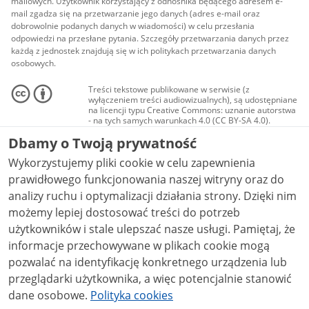
mailowych. Użytkownik korzystający z odnośnika będącego adresem e-
mail zgadza się na przetwarzanie jego danych (adres e-mail oraz
dobrowolnie podanych danych w wiadomości) w celu przesłania
odpowiedzi na przesłane pytania. Szczegóły przetwarzania danych przez
każdą z jednostek znajdują się w ich politykach przetwarzania danych
osobowych.
Treści tekstowe publikowane w serwisie (z
wyłączeniem treści audiowizualnych), są udostępniane
na licencji typu Creative Commons: uznanie autorstwa
- na tych samych warunkach 4.0 (CC BY-SA 4.0).
Materiały audiowizualne, w tym zdjęcia, materiały
Dbamy o Twoją prywatność
audio i wideo, są udostępniane na licencji typu
Creative Commons: uznanie autorstwa użycie
Wykorzystujemy pliki cookie w celu zapewnienia
niekomercyjne - bez utworów zależnych 4.0 (CC BY-
NC-ND 4.0), o ile nie jest to stwierdzone inaczej.
prawidłowego funkcjonowania naszej witryny oraz do
analizy ruchu i optymalizacji działania strony. Dzięki nim
możemy lepiej dostosować treści do potrzeb
użytkowników i stale ulepszać nasze usługi. Pamiętaj, że
informacje przechowywane w plikach cookie mogą
pozwalać na identyfikację konkretnego urządzenia lub
przeglądarki użytkownika, a więc potencjalnie stanowić
dane osobowe.
Polityka cookies