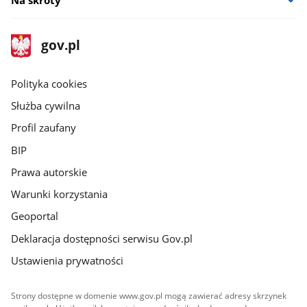
Na skróty
stopka
Strona
gov.pl
gov.pl
główna
gov.pl
Polityka cookies
Służba cywilna
Profil zaufany
BIP
Prawa autorskie
Warunki korzystania
Geoportal
Deklaracja dostępności serwisu Gov.pl
Ustawienia prywatności
Strony dostępne w domenie www.gov.pl mogą zawierać adresy skrzynek