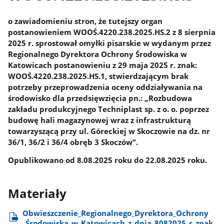
o zawiadomieniu stron, że tutejszy organ
postanowieniem WOOŚ.4220.238.2025.HS.2 z 8 sierpnia
2025 r. sprostował omyłki pisarskie w wydanym przez
Regionalnego Dyrektora Ochrony Środowiska w
Katowicach postanowieniu z 29 maja 2025 r. znak:
WOOŚ.4220.238.2025.HS.1, stwierdzającym brak
potrzeby przeprowadzenia oceny oddziaływania na
środowisko dla przedsięwzięcia pn.: „Rozbudowa
zakładu produkcyjnego Techniplast sp. z o. o. poprzez
budowę hali magazynowej wraz z infrastrukturą
towarzyszącą przy ul. Góreckiej w Skoczowie na dz. nr
36/1, 36/2 i 36/4 obręb 3 Skoczów”.
Opublikowano od 8.08.2025 roku do 22.08.2025 roku.
Materiały
Obwieszczenie​_Regionalnego​_Dyrektora​_Ochrony​
_Środowiska​_w​_Katowicach​_z​_dnia​_8082025​_r​_znak​