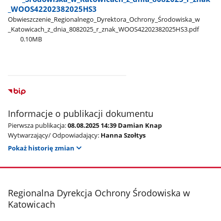
_WOOS42202382025HS3
Obwieszczenie​_Regionalnego​_Dyrektora​_Ochrony​_Środowiska​_w​
_Katowicach​_z​_dnia​_8082025​_r​_znak​_WOOS42202382025HS3.pdf
0.10MB
Informacje o publikacji dokumentu
Pierwsza publikacja:
08.08.2025 14:39 Damian Knap
Wytwarzający/ Odpowiadający:
Hanna Szołtys
Pokaż historię zmian
stopka
Regionalna Dyrekcja Ochrony Środowiska w
Katowicach