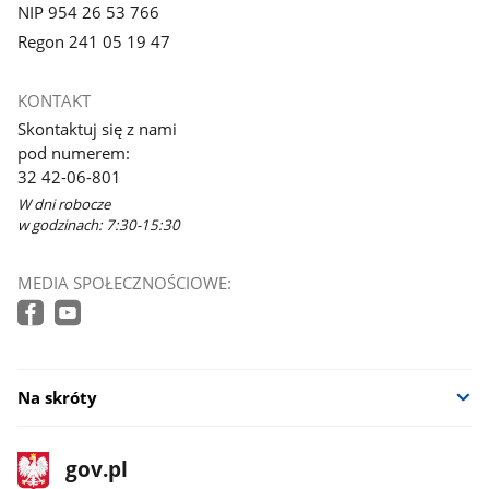
NIP 954 26 53 766
Regon 241 05 19 47
KONTAKT
Skontaktuj się z nami
pod numerem:
32 42-06-801
W dni robocze
w godzinach: 7:30-15:30
MEDIA SPOŁECZNOŚCIOWE:
Na skróty
stopka
Strona
gov.pl
gov.pl