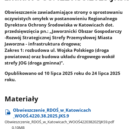
Obwieszczenie zawiadamiające strony o sprostowaniu
oczywistych omyłek w postanowieniu Regionalnego
Dyrektora Ochrony Środowiska w Katowicach dot.
przedsięwzięcia pn.: „Jaworznicki Obszar Gospodarczy
-Rozwój Strategicznej Strefy Przemysłowej Miasta
Jaworzna - infrastruktura drogowa;
Zakres 1: rozbudowa ul. Wojska Polskiego (droga
powiatowa) oraz budowa układu drogowego wokół
strefy JOG (droga gminna)”.
Opublikowano od 10 lipca 2025 roku do 24 lipca 2025
roku.
Materiały
Obwieszczenie​_RDOŚ​_w​_Katowicach​
_WOOŚ.4220.38.2025.JKS.9
Obwieszczenie​_RDOŚ​_w​_Katowicach​_WOOŚ4220382025JKS9.pdf
0.10MB