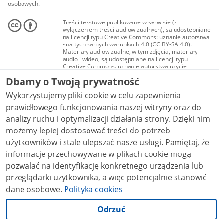
osobowych.
Treści tekstowe publikowane w serwisie (z
wyłączeniem treści audiowizualnych), są udostępniane
na licencji typu Creative Commons: uznanie autorstwa
- na tych samych warunkach 4.0 (CC BY-SA 4.0).
Materiały audiowizualne, w tym zdjęcia, materiały
audio i wideo, są udostępniane na licencji typu
Creative Commons: uznanie autorstwa użycie
niekomercyjne - bez utworów zależnych 4.0 (CC BY-
Dbamy o Twoją prywatność
NC-ND 4.0), o ile nie jest to stwierdzone inaczej.
Wykorzystujemy pliki cookie w celu zapewnienia
prawidłowego funkcjonowania naszej witryny oraz do
analizy ruchu i optymalizacji działania strony. Dzięki nim
możemy lepiej dostosować treści do potrzeb
użytkowników i stale ulepszać nasze usługi. Pamiętaj, że
informacje przechowywane w plikach cookie mogą
pozwalać na identyfikację konkretnego urządzenia lub
przeglądarki użytkownika, a więc potencjalnie stanowić
dane osobowe.
Polityka cookies
Odrzuć