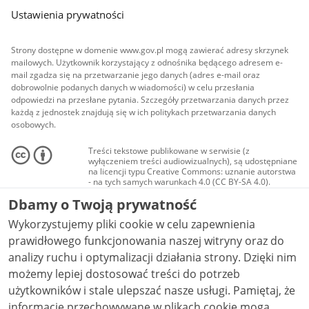
Ustawienia prywatności
Strony dostępne w domenie www.gov.pl mogą zawierać adresy skrzynek
mailowych. Użytkownik korzystający z odnośnika będącego adresem e-
mail zgadza się na przetwarzanie jego danych (adres e-mail oraz
dobrowolnie podanych danych w wiadomości) w celu przesłania
odpowiedzi na przesłane pytania. Szczegóły przetwarzania danych przez
każdą z jednostek znajdują się w ich politykach przetwarzania danych
osobowych.
Treści tekstowe publikowane w serwisie (z
wyłączeniem treści audiowizualnych), są udostępniane
na licencji typu Creative Commons: uznanie autorstwa
- na tych samych warunkach 4.0 (CC BY-SA 4.0).
Materiały audiowizualne, w tym zdjęcia, materiały
Dbamy o Twoją prywatność
audio i wideo, są udostępniane na licencji typu
Creative Commons: uznanie autorstwa użycie
Wykorzystujemy pliki cookie w celu zapewnienia
niekomercyjne - bez utworów zależnych 4.0 (CC BY-
NC-ND 4.0), o ile nie jest to stwierdzone inaczej.
prawidłowego funkcjonowania naszej witryny oraz do
analizy ruchu i optymalizacji działania strony. Dzięki nim
możemy lepiej dostosować treści do potrzeb
użytkowników i stale ulepszać nasze usługi. Pamiętaj, że
informacje przechowywane w plikach cookie mogą