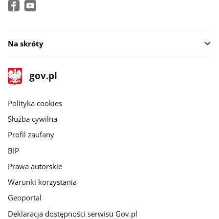
Na skróty
stopka
Strona
gov.pl
gov.pl
główna
gov.pl
Polityka cookies
Służba cywilna
Profil zaufany
BIP
Prawa autorskie
Warunki korzystania
Geoportal
Deklaracja dostępności serwisu Gov.pl