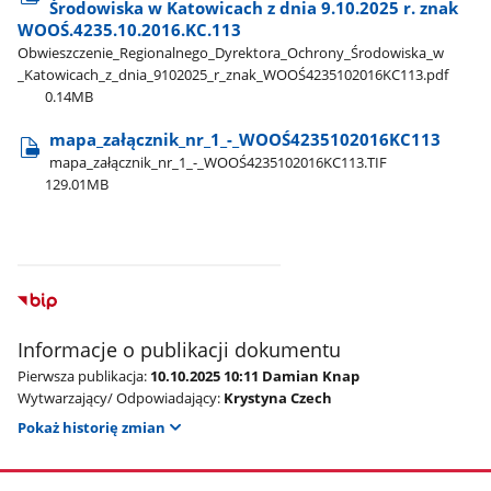
Środowiska w Katowicach z dnia 9.10.2025 r. znak
WOOŚ.4235.10.2016.KC.113
Obwieszczenie​_Regionalnego​_Dyrektora​_Ochrony​_Środowiska​_w​
_Katowicach​_z​_dnia​_9102025​_r​_znak​_WOOŚ4235102016KC113.pdf
0.14MB
mapa​_załącznik​_nr​_1​_-​_WOOŚ4235102016KC113
mapa​_załącznik​_nr​_1​_-​_WOOŚ4235102016KC113.TIF
129.01MB
Informacje o publikacji dokumentu
Pierwsza publikacja:
10.10.2025 10:11 Damian Knap
Wytwarzający/ Odpowiadający:
Krystyna Czech
Pokaż historię zmian