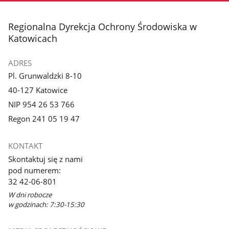
stopka
Regionalna Dyrekcja Ochrony Środowiska w
Katowicach
ADRES
Pl. Grunwaldzki 8-10
40-127 Katowice
NIP 954 26 53 766
Regon 241 05 19 47
KONTAKT
Skontaktuj się z nami
pod numerem:
32 42-06-801
W dni robocze
w godzinach: 7:30-15:30