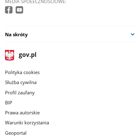
MEDIA SPOŁECZNOŚCIOWE:
Na skróty
stopka
Strona
gov.pl
gov.pl
główna
gov.pl
Polityka cookies
Służba cywilna
Profil zaufany
BIP
Prawa autorskie
Warunki korzystania
Geoportal