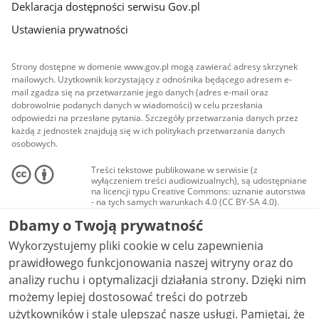
Deklaracja dostępności serwisu Gov.pl
Ustawienia prywatności
Strony dostępne w domenie www.gov.pl mogą zawierać adresy skrzynek
mailowych. Użytkownik korzystający z odnośnika będącego adresem e-
mail zgadza się na przetwarzanie jego danych (adres e-mail oraz
dobrowolnie podanych danych w wiadomości) w celu przesłania
odpowiedzi na przesłane pytania. Szczegóły przetwarzania danych przez
każdą z jednostek znajdują się w ich politykach przetwarzania danych
osobowych.
Treści tekstowe publikowane w serwisie (z
wyłączeniem treści audiowizualnych), są udostępniane
na licencji typu Creative Commons: uznanie autorstwa
- na tych samych warunkach 4.0 (CC BY-SA 4.0).
Materiały audiowizualne, w tym zdjęcia, materiały
Dbamy o Twoją prywatność
audio i wideo, są udostępniane na licencji typu
Creative Commons: uznanie autorstwa użycie
Wykorzystujemy pliki cookie w celu zapewnienia
niekomercyjne - bez utworów zależnych 4.0 (CC BY-
NC-ND 4.0), o ile nie jest to stwierdzone inaczej.
prawidłowego funkcjonowania naszej witryny oraz do
analizy ruchu i optymalizacji działania strony. Dzięki nim
możemy lepiej dostosować treści do potrzeb
użytkowników i stale ulepszać nasze usługi. Pamiętaj, że