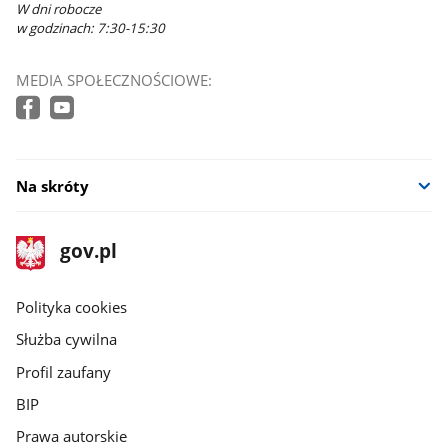
W dni robocze
w godzinach: 7:30-15:30
MEDIA SPOŁECZNOŚCIOWE:
Na skróty
stopka
Strona
gov.pl
gov.pl
główna
gov.pl
Polityka cookies
Służba cywilna
Profil zaufany
BIP
Prawa autorskie