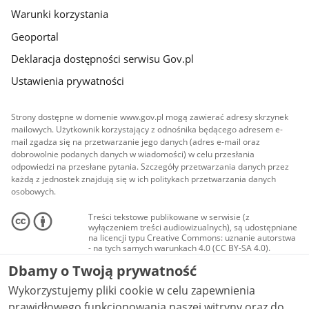
Warunki korzystania
Geoportal
Deklaracja dostępności serwisu Gov.pl
Ustawienia prywatności
Strony dostępne w domenie www.gov.pl mogą zawierać adresy skrzynek
mailowych. Użytkownik korzystający z odnośnika będącego adresem e-
mail zgadza się na przetwarzanie jego danych (adres e-mail oraz
dobrowolnie podanych danych w wiadomości) w celu przesłania
odpowiedzi na przesłane pytania. Szczegóły przetwarzania danych przez
każdą z jednostek znajdują się w ich politykach przetwarzania danych
osobowych.
Treści tekstowe publikowane w serwisie (z
wyłączeniem treści audiowizualnych), są udostępniane
na licencji typu Creative Commons: uznanie autorstwa
- na tych samych warunkach 4.0 (CC BY-SA 4.0).
Materiały audiowizualne, w tym zdjęcia, materiały
Dbamy o Twoją prywatność
audio i wideo, są udostępniane na licencji typu
Creative Commons: uznanie autorstwa użycie
Wykorzystujemy pliki cookie w celu zapewnienia
niekomercyjne - bez utworów zależnych 4.0 (CC BY-
NC-ND 4.0), o ile nie jest to stwierdzone inaczej.
prawidłowego funkcjonowania naszej witryny oraz do