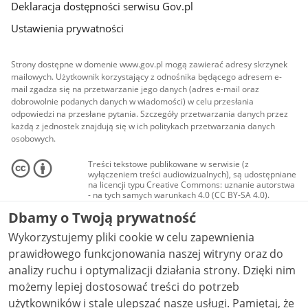
Deklaracja dostępności serwisu Gov.pl
Ustawienia prywatności
Strony dostępne w domenie www.gov.pl mogą zawierać adresy skrzynek
mailowych. Użytkownik korzystający z odnośnika będącego adresem e-
mail zgadza się na przetwarzanie jego danych (adres e-mail oraz
dobrowolnie podanych danych w wiadomości) w celu przesłania
odpowiedzi na przesłane pytania. Szczegóły przetwarzania danych przez
każdą z jednostek znajdują się w ich politykach przetwarzania danych
osobowych.
Treści tekstowe publikowane w serwisie (z
wyłączeniem treści audiowizualnych), są udostępniane
na licencji typu Creative Commons: uznanie autorstwa
- na tych samych warunkach 4.0 (CC BY-SA 4.0).
Materiały audiowizualne, w tym zdjęcia, materiały
Dbamy o Twoją prywatność
audio i wideo, są udostępniane na licencji typu
Creative Commons: uznanie autorstwa użycie
Wykorzystujemy pliki cookie w celu zapewnienia
niekomercyjne - bez utworów zależnych 4.0 (CC BY-
NC-ND 4.0), o ile nie jest to stwierdzone inaczej.
prawidłowego funkcjonowania naszej witryny oraz do
analizy ruchu i optymalizacji działania strony. Dzięki nim
możemy lepiej dostosować treści do potrzeb
użytkowników i stale ulepszać nasze usługi. Pamiętaj, że