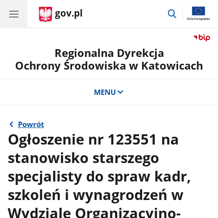
gov.pl
przejdź
do
wyszukiwar
Regionalna Dyrekcja
Ochrony Środowiska w Katowicach
MENU
Powrót
Ogłoszenie nr 123551 na
stanowisko starszego
specjalisty do spraw kadr,
szkoleń i wynagrodzeń w
Wydziale Organizacyjno-