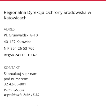
stopka
Regionalna Dyrekcja Ochrony Środowiska w
Katowicach
ADRES
Pl. Grunwaldzki 8-10
40-127 Katowice
NIP 954 26 53 766
Regon 241 05 19 47
KONTAKT
Skontaktuj się z nami
pod numerem:
32 42-06-801
W dni robocze
w godzinach: 7:30-15:30