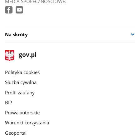
MEDIA SPOŁECZNOŚCIOWE:
Na skróty
stopka
Strona
gov.pl
gov.pl
główna
gov.pl
Polityka cookies
Służba cywilna
Profil zaufany
BIP
Prawa autorskie
Warunki korzystania
Geoportal