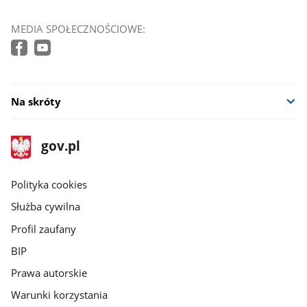
MEDIA SPOŁECZNOŚCIOWE:
Na skróty
stopka
Strona
gov.pl
gov.pl
główna
gov.pl
Polityka cookies
Służba cywilna
Profil zaufany
BIP
Prawa autorskie
Warunki korzystania