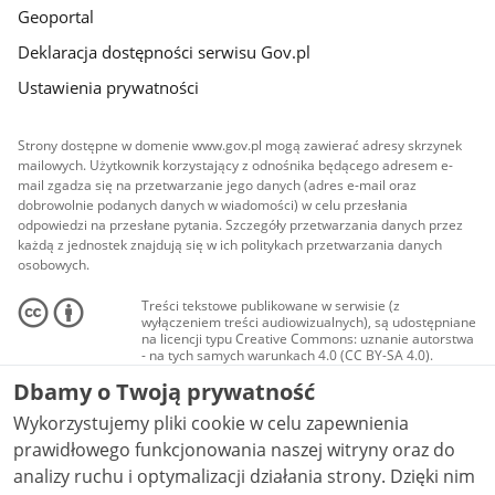
Geoportal
Deklaracja dostępności serwisu Gov.pl
Ustawienia prywatności
Strony dostępne w domenie www.gov.pl mogą zawierać adresy skrzynek
mailowych. Użytkownik korzystający z odnośnika będącego adresem e-
mail zgadza się na przetwarzanie jego danych (adres e-mail oraz
dobrowolnie podanych danych w wiadomości) w celu przesłania
odpowiedzi na przesłane pytania. Szczegóły przetwarzania danych przez
każdą z jednostek znajdują się w ich politykach przetwarzania danych
osobowych.
Treści tekstowe publikowane w serwisie (z
wyłączeniem treści audiowizualnych), są udostępniane
na licencji typu Creative Commons: uznanie autorstwa
- na tych samych warunkach 4.0 (CC BY-SA 4.0).
Materiały audiowizualne, w tym zdjęcia, materiały
Dbamy o Twoją prywatność
audio i wideo, są udostępniane na licencji typu
Creative Commons: uznanie autorstwa użycie
Wykorzystujemy pliki cookie w celu zapewnienia
niekomercyjne - bez utworów zależnych 4.0 (CC BY-
NC-ND 4.0), o ile nie jest to stwierdzone inaczej.
prawidłowego funkcjonowania naszej witryny oraz do
analizy ruchu i optymalizacji działania strony. Dzięki nim