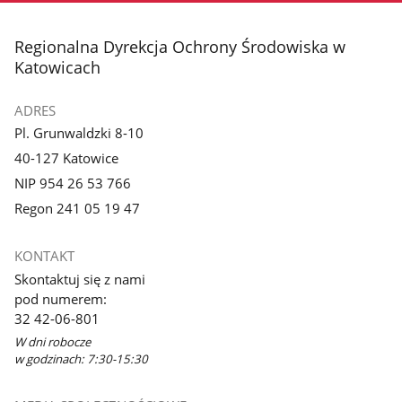
stopka
Regionalna Dyrekcja Ochrony Środowiska w
Katowicach
ADRES
Pl. Grunwaldzki 8-10
40-127 Katowice
NIP 954 26 53 766
Regon 241 05 19 47
KONTAKT
Skontaktuj się z nami
pod numerem:
32 42-06-801
W dni robocze
w godzinach: 7:30-15:30