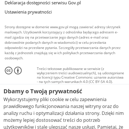
Deklaracja dostępności serwisu Gov.pl
Ustawienia prywatności
Strony dostępne w domenie www.gov.pl mogą zawierać adresy skrzynek
mailowych. Użytkownik korzystający z odnośnika będącego adresem e-
mail zgadza się na przetwarzanie jego danych (adres e-mail oraz
dobrowolnie podanych danych w wiadomości) w celu przesłania
odpowiedzi na przesłane pytania. Szczegóły przetwarzania danych przez
każdą z jednostek znajdują się w ich politykach przetwarzania danych
osobowych.
Treści tekstowe publikowane w serwisie (z
wyłączeniem treści audiowizualnych), są udostępniane
na licencji typu Creative Commons: uznanie autorstwa
- na tych samych warunkach 4.0 (CC BY-SA 4.0).
Materiały audiowizualne, w tym zdjęcia, materiały
Dbamy o Twoją prywatność
audio i wideo, są udostępniane na licencji typu
Creative Commons: uznanie autorstwa użycie
Wykorzystujemy pliki cookie w celu zapewnienia
niekomercyjne - bez utworów zależnych 4.0 (CC BY-
NC-ND 4.0), o ile nie jest to stwierdzone inaczej.
prawidłowego funkcjonowania naszej witryny oraz do
analizy ruchu i optymalizacji działania strony. Dzięki nim
możemy lepiej dostosować treści do potrzeb
użytkowników i stale ulepszać nasze usługi. Pamiętaj, że