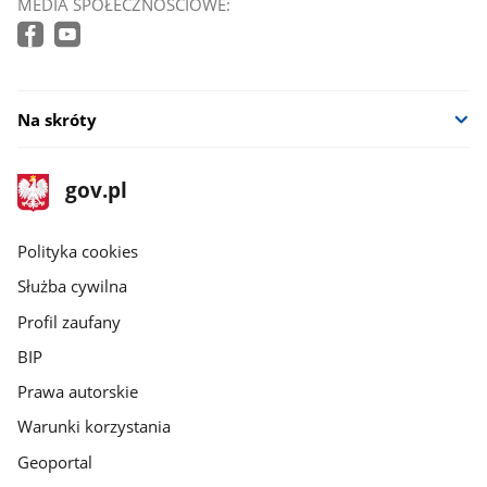
MEDIA SPOŁECZNOŚCIOWE:
Na skróty
stopka
Strona
gov.pl
gov.pl
główna
gov.pl
Polityka cookies
Służba cywilna
Profil zaufany
BIP
Prawa autorskie
Warunki korzystania
Geoportal