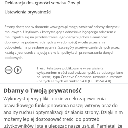
Deklaracja dostępności serwisu Gov.pl
Ustawienia prywatności
Strony dostępne w domenie www.gov.pl mogą zawierać adresy skrzynek
mailowych. Użytkownik korzystający z odnośnika będącego adresem e-
mail zgadza się na przetwarzanie jego danych (adres e-mail oraz
dobrowolnie podanych danych w wiadomości) w celu przesłania
odpowiedzi na przesłane pytania. Szczegóły przetwarzania danych przez
każdą z jednostek znajdują się w ich politykach przetwarzania danych
osobowych.
Treści tekstowe publikowane w serwisie (z
wyłączeniem treści audiowizualnych), są udostępniane
na licencji typu Creative Commons: uznanie autorstwa
- na tych samych warunkach 4.0 (CC BY-SA 4.0).
Materiały audiowizualne, w tym zdjęcia, materiały
Dbamy o Twoją prywatność
audio i wideo, są udostępniane na licencji typu
Creative Commons: uznanie autorstwa użycie
Wykorzystujemy pliki cookie w celu zapewnienia
niekomercyjne - bez utworów zależnych 4.0 (CC BY-
NC-ND 4.0), o ile nie jest to stwierdzone inaczej.
prawidłowego funkcjonowania naszej witryny oraz do
analizy ruchu i optymalizacji działania strony. Dzięki nim
możemy lepiej dostosować treści do potrzeb
użytkowników i stale ulepszać nasze usługi. Pamiętaj, że