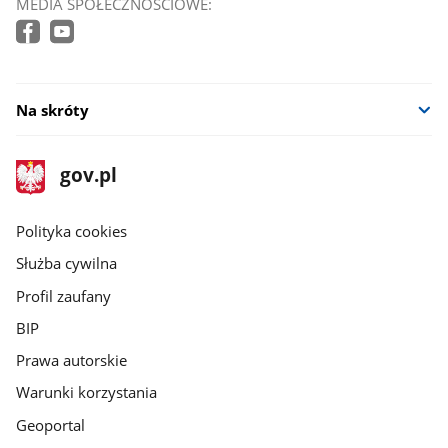
MEDIA SPOŁECZNOŚCIOWE:
Na skróty
stopka
Strona
gov.pl
gov.pl
główna
gov.pl
Polityka cookies
Służba cywilna
Profil zaufany
BIP
Prawa autorskie
Warunki korzystania
Geoportal