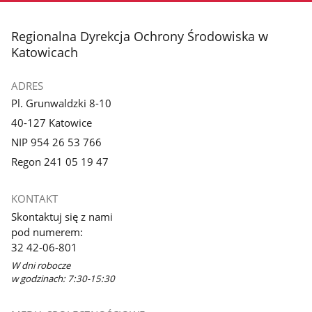
stopka
Regionalna Dyrekcja Ochrony Środowiska w
Katowicach
ADRES
Pl. Grunwaldzki 8-10
40-127 Katowice
NIP 954 26 53 766
Regon 241 05 19 47
KONTAKT
Skontaktuj się z nami
pod numerem:
32 42-06-801
W dni robocze
w godzinach: 7:30-15:30