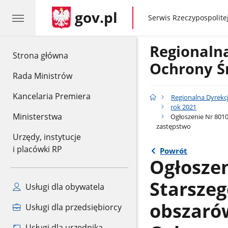
gov.pl
gov.pl
Serwis Rzeczypospolitej
Regionaln
gov.pl
Strona główna
Ochrony Ś
Rada Ministrów
Kancelaria Premiera
Regionalna Dyrekc
rok 2021
Ministerstwa
Ogłoszenie Nr 8010
zastępstwo
Urzędy, instytucje
i placówki RP
Powrót
Ogłoszen
Starszeg
Usługi dla obywatela
obszaró
Usługi dla przedsiębiorcy
Usługi dla urzędnika