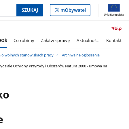
Logowanie
SZUKAJ
mObywatel
do
panelu
DOŚ
Co robimy
Załatw sprawę
Aktualności
Kontakt
a o wolnych stanowiskach pracy
Archiwalne ogłoszenia
Wydziale Ochrony Przyrody i Obszarów Natura 2000 - umowa na
ko
e