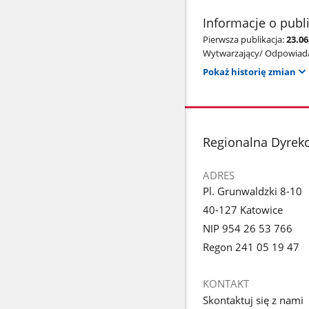
Informacje o publ
Pierwsza publikacja:
23.06
Wytwarzający/ Odpowiada
Pokaż historię zmian
stopka
Regionalna Dyrek
ADRES
Pl. Grunwaldzki 8-10
40-127 Katowice
NIP 954 26 53 766
Regon 241 05 19 47
KONTAKT
Skontaktuj się z nami