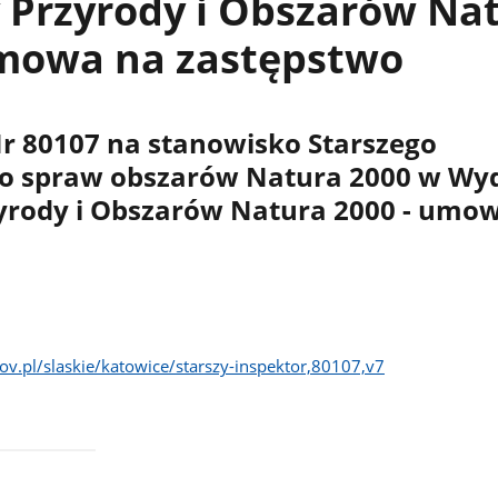
 Przyrody i Obszarów Na
umowa na zastępstwo
r 80107 na stanowisko Starszego
do spraw obszarów Natura 2000 w Wyd
yrody i Obszarów Natura 2000 - umo
ov.pl/slaskie/katowice/starszy-inspektor,80107,v7