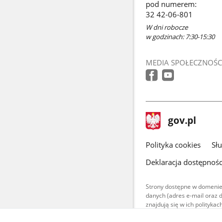
pod numerem:
32 42-06-801
W dni robocze
w godzinach: 7:30-15:30
MEDIA SPOŁECZNOŚC
stopka
Strona
gov.pl
gov.pl
główna
gov.pl
Polityka cookies
Sł
Deklaracja dostępnośc
Strony dostępne w domenie
danych (adres e-mail oraz 
znajdują się w ich polityk