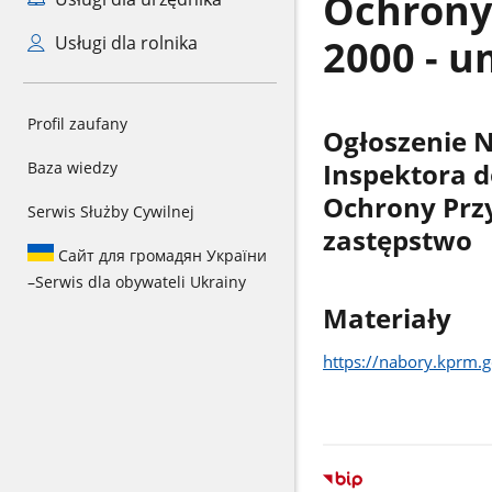
Ochrony
2000 - 
Usługi dla rolnika
Profil zaufany
Ogłoszenie N
Baza wiedzy
Inspektora 
Ochrony Prz
Serwis Służby Cywilnej
zastępstwo
Сайт для громадян України
–
Serwis dla obywateli Ukrainy
Materiały
https://nabory.kprm.g