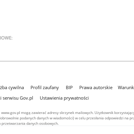
IOWE:
użba cywilna
Profil zaufany
BIP
Prawa autorskie
Warunki
i serwisu Gov.pl
Ustawienia prywatności
 www.gov.pl mogą zawierać adresy skrzynek mailowych. Użytkownik korzystający
dobrowolnie podanych danych w wiadomości) w celu przesłania odpowiedzi na prz
ach przetwarzania danych osobowych.